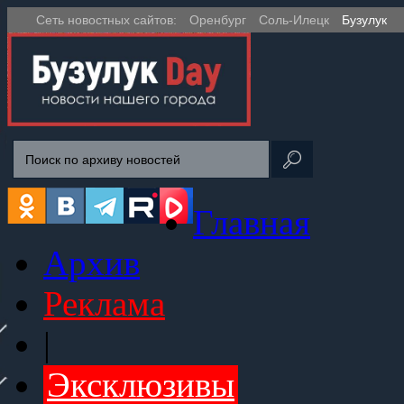
Сеть новостных сайтов:
Оренбург
Соль-Илецк
Бузулук
Главная
Архив
Реклама
|
Эксклюзивы