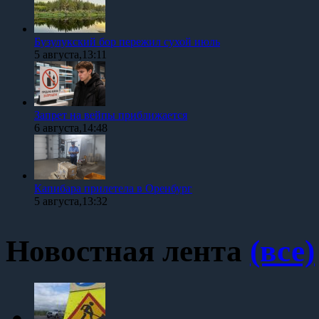
Бузулукский бор пережил сухой июль
5 августа,13:11
Запрет на вейпы приближается
6 августа,14:48
Капибара прилетела в Оренбург
5 августа,13:32
Новостная лента
(все)