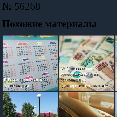
№ 56268
Похожие материалы
Мобилизованные
оренбуржцы получат
В России появится новая
региональную
памятная дата
единовременную выплату