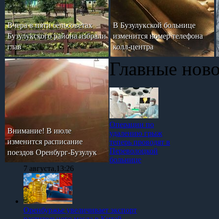
Вчера в пяти сельсоветах
В Бузулукской больнице
Бузулукского района избрали
изменится номер телефона
глав
колл-центра
Главные нов
Операции по
Внимание! В июле
удалению грыж
изменится расписание
теперь проводят в
Переволоцкой
поездов Оренбург-Бузулук
больнице
7 августа,13:26
Оренбуржье увеличивает экспорт
растительного масла в Китай