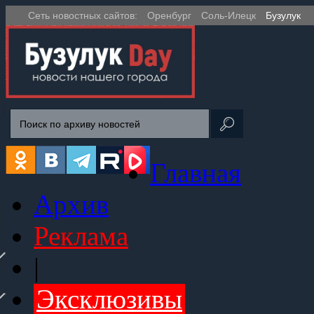
Сеть новостных сайтов:
Оренбург
Соль-Илецк
Бузулук
Главная
Архив
Реклама
|
Эксклюзивы