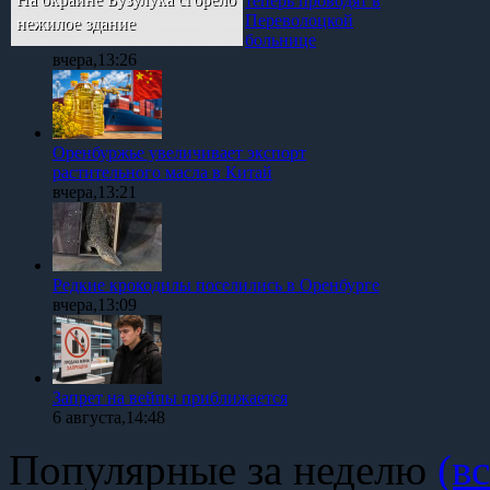
теперь проводят в
Переволоцкой
нежилое здание
больнице
вчера,13:26
Оренбуржье увеличивает экспорт
растительного масла в Китай
вчера,13:21
Редкие крокодилы поселились в Оренбурге
вчера,13:09
Запрет на вейпы приближается
6 августа,14:48
Популярные за неделю
(вс