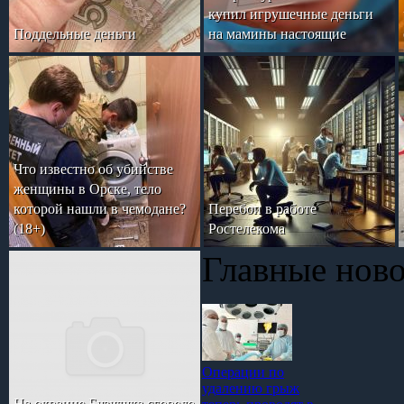
купил игрушечные деньги
Поддельные деньги
на мамины настоящие
Что известно об убийстве
женщины в Орске, тело
которой нашли в чемодане?
Перебои в работе
(18+)
Ростелекома
Главные нов
Операции по
удалению грыж
На окраине Бузулука сгорело