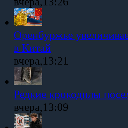
вчера,13:26
Оренбуржье увеличивае
в Китай
вчера,13:21
Редкие крокодилы посе
вчера,13:09