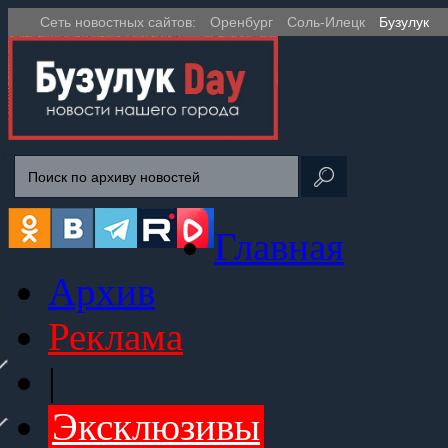
Сеть новостных сайтов:
Оренбург
Соль-Илецк
Бузулук
Главная
Архив
Реклама
|
Эксклюзивы