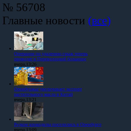
№ 56708
Главные новости
(все)
Операции по удалению грыж теперь
проводят в Переволоцкой больнице
вчера,13:26
Оренбуржье увеличивает экспорт
растительного масла в Китай
вчера,13:21
Редкие крокодилы поселились в Оренбурге
вчера,13:09