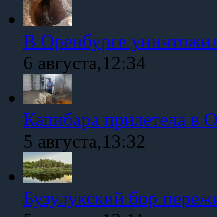
В Оренбурге уничтожи
6 августа,12:34
Капибара прилетела в 
5 августа,13:32
Бузулукский бор переж