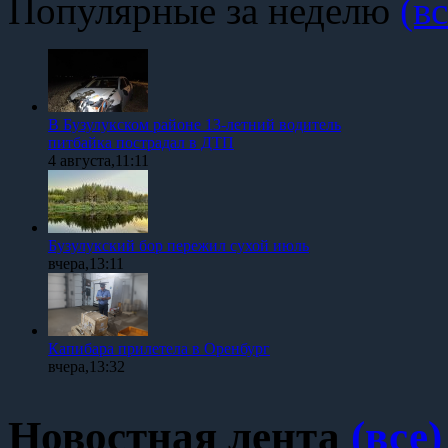
Популярные за неделю
(вс
В Бузулукском районе 13-летний водитель
питбайка пострадал в ДТП
4 августа,11:11
Бузулукский бор пережил сухой июль
вчера,13:11
Капибара прилетела в Оренбург
вчера,13:32
Новостная лента
(все)