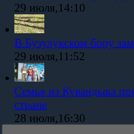
29 июля,14:10
В Бузулукском бору зам
29 июля,11:52
Семья из Кувандыка пр
стране
28 июля,16:30