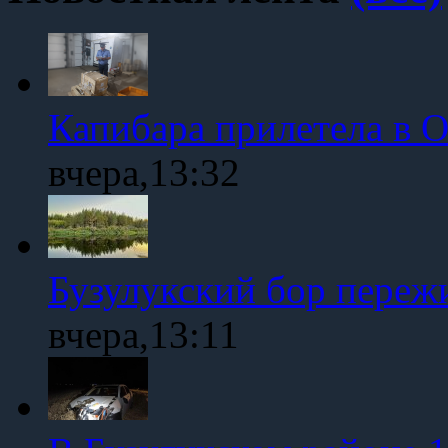
Капибара прилетела в 
вчера,13:32
Бузулукский бор переж
вчера,13:11