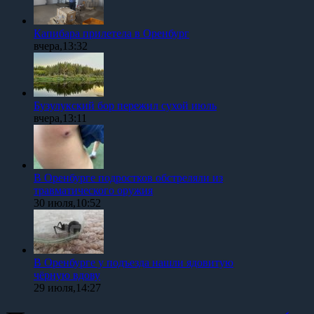
Капибара прилетела в Оренбург
вчера,13:32
Бузулукский бор пережил сухой июль
вчера,13:11
В Оренбурге подростков обстреляли из
травматического оружия
30 июля,10:52
В Оренбурге у подъезда нашли ядовитую
чёрную вдову
29 июля,14:27