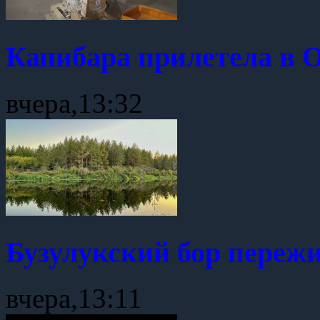
Капибара прилетела в 
вчера,13:32
Бузулукский бор пережи
вчера,13:11