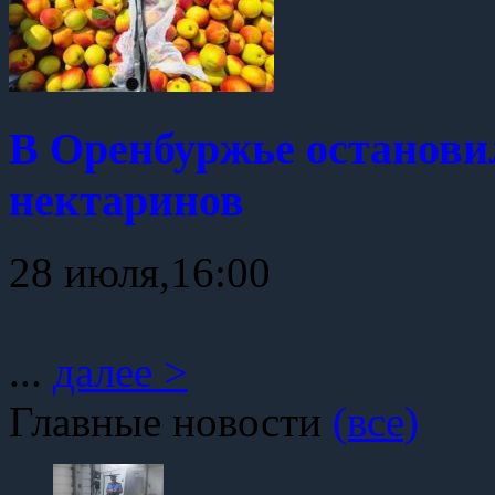
В Оренбуржье останови
нектаринов
28 июля,16:00
...
далее >
Главные новости
(все)