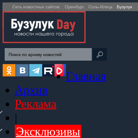
Сеть новостных сайтов:
Оренбург
Соль-Илецк
Бузулук
Главная
Архив
Реклама
|
Эксклюзивы