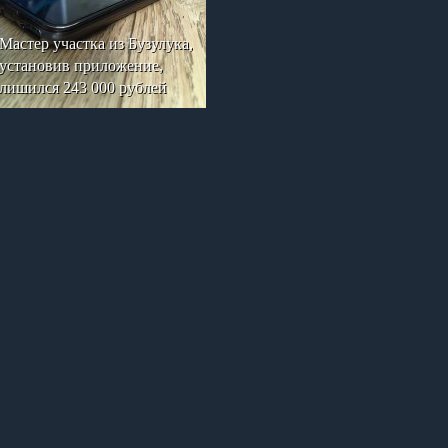
Мастер участка из Бузулука,
установив приложение,
лишился 243 000 рублей