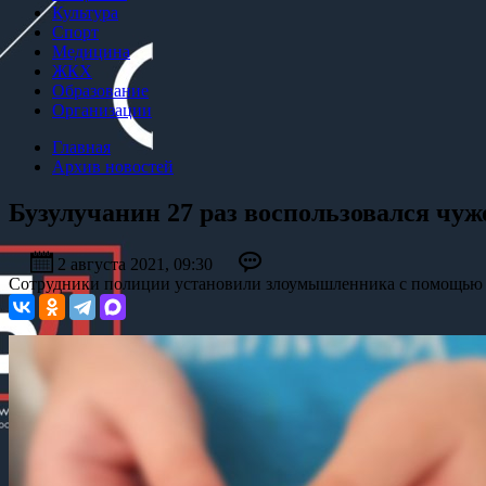
Культура
Спорт
Медицина
ЖКХ
Образование
Организации
Главная
Архив новостей
Бузулучанин 27 раз воспользовался чуж
2 августа 2021, 09:30
Сотрудники полиции установили злоумышленника с помощью 