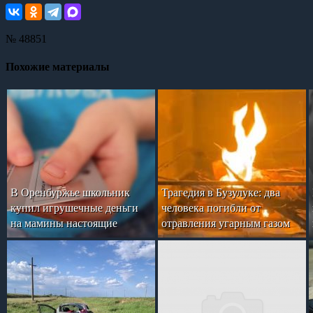
№ 48851
Похожие материалы
В Оренбуржье школьник
Трагедия в Бузулуке: два
купил игрушечные деньги
человека погибли от
на мамины настоящие
отравления угарным газом