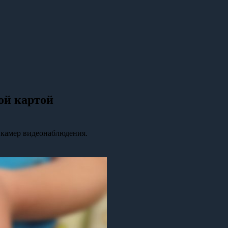
ой картой
камер видеонаблюдения.