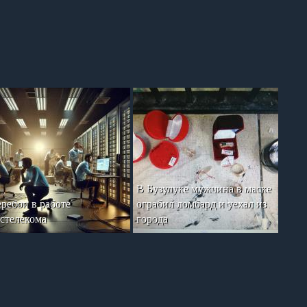
В Бузулуке мужчина в маске
ребои в работе
ограбил ломбард и уехал из
стелекома
города