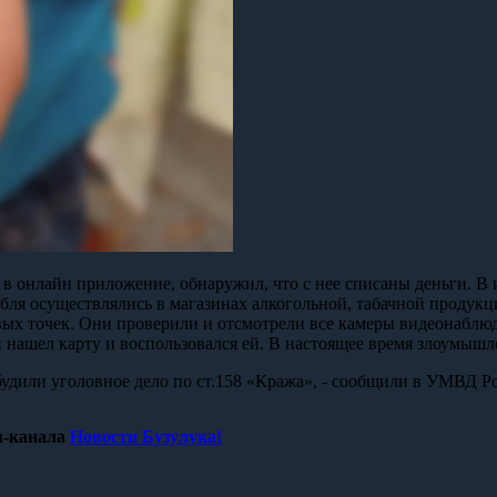
 в онлайн приложение, обнаружил, что с нее списаны деньги. В и
убля осуществлялись в магазинах алкогольной, табачной продук
ых точек. Они проверили и отсмотрели все камеры видеонаблюд
й нашел карту и воспользовался ей. В настоящее время злоумышл
дили уголовное дело по ст.158 «Кража», - сообщили в УМВД Ро
-канала
Новости Бузулука!