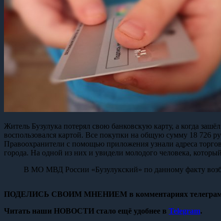
Житель Бузулука потерял свою банковскую карту, а когда зашёл
воспользовался картой. Все покупки на общую сумму 18 726 р
Правоохранители с помощью приложения узнали адреса торгов
города. На одной из них и увидели молодого человека, которы
В МО МВД России «Бузулукский» по данному факту возбу
ПОДЕЛИСЬ СВОИМ МНЕНИЕМ в комментариях телеграм
Читать наши НОВОСТИ стало ещё удобнее в
Telegram
.