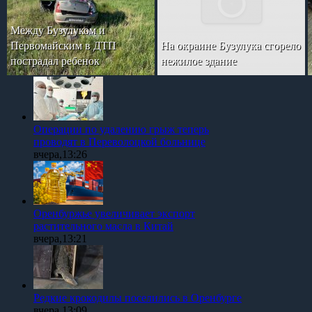
Между Бузулуком и
Первомайским в ДТП
На окраине Бузулука сгорело
пострадал ребенок
нежилое здание
Операции по удалению грыж теперь
проводят в Переволоцкой больнице
вчера,13:26
Оренбуржье увеличивает экспорт
растительного масла в Китай
вчера,13:21
Редкие крокодилы поселились в Оренбурге
вчера,13:09