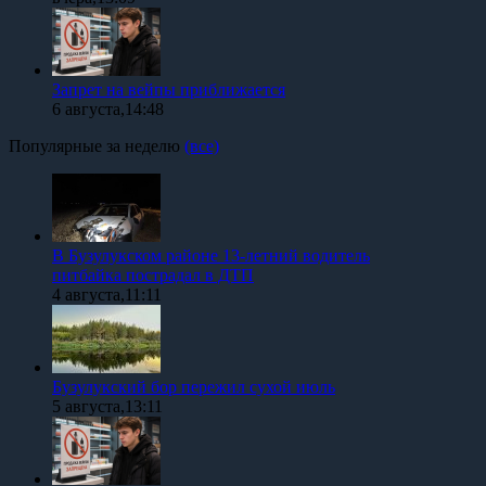
Запрет на вейпы приближается
6 августа,14:48
Популярные за неделю
(все)
В Бузулукском районе 13-летний водитель
питбайка пострадал в ДТП
4 августа,11:11
Бузулукский бор пережил сухой июль
5 августа,13:11