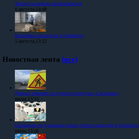
Запрет на вейпы приближается
6 августа,14:48
Капибара прилетела в Оренбург
5 августа,13:32
Новостная лента
(все)
Дороги обновят на пункте пропуска «Сагарчин»
вчера,13:33
Операции по удалению грыж теперь проводят в Перевол
вчера,13:26