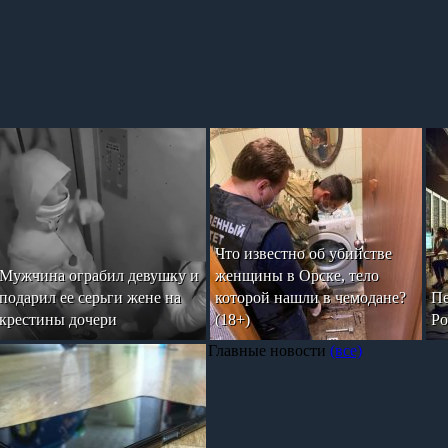
Что известно об убийстве
Мужчина ограбил девушку и
женщины в Орске, тело
подарил ее серьги жене на
которой нашли в чемодане?
Пе
крестины дочери
(18+)
Ро
Главные новости
(все)