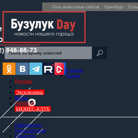
Сеть новостных сайтов:
Оренбург
Соль
Главная
Архив
Реклама
|
Эксклюзивы
Видео
АФИША
БИЗНЕС-КЛУБ
Официально
Происшествия
Общество