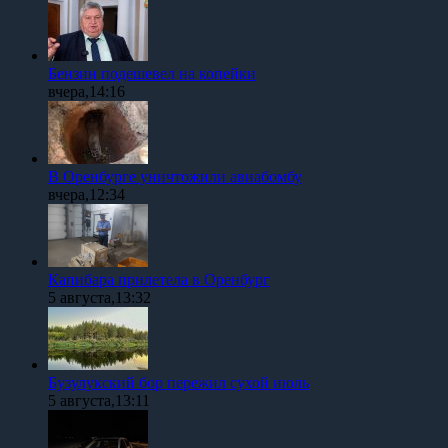
Бензин подешевел на копейки
вчера,14:16
В Оренбурге уничтожили авиабомбу
вчера,12:34
Капибара прилетела в Оренбург
5 августа,13:32
Бузулукский бор пережил сухой июль
5 августа,13:11