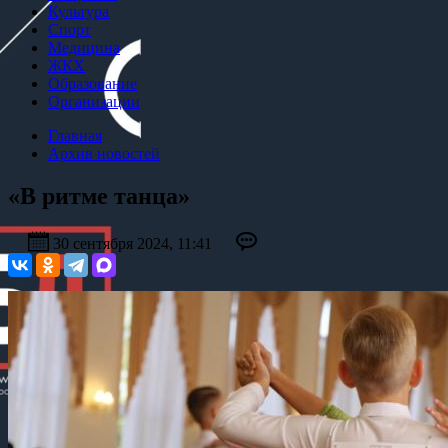
Культура
Спорт
Медицина
ЖКХ
Образование
Организации
Главная
Архив новостей
«В ритме танца»
30 сентября 2024, 11:41