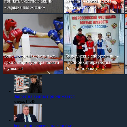
принять участие в акции
мест на Всероссийском
«Зарядка для жизни»
фестивале борьбы!
Бокс, который объединяет:
Бузулукские спортсменки -
яркий старт турнира памяти
чемпионки первенства
Сушкова!
России по боксу
Запрет на вейпы приближается
вчера,14:48
Бензин подешевел на копейки