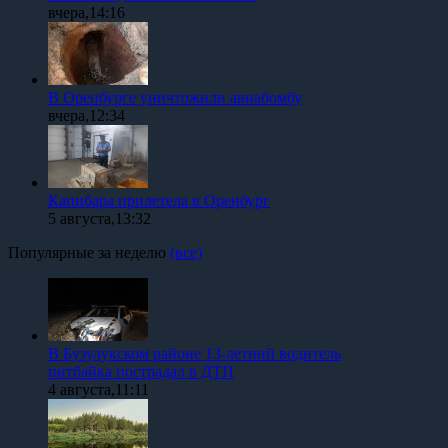
вчера,14:16
В Оренбурге уничтожили авиабомбу
вчера,12:34
Капибара прилетела в Оренбург
5 августа,13:32
Популярные за неделю
(все)
В Бузулукском районе 13-летний водитель
питбайка пострадал в ДТП
4 августа,11:11