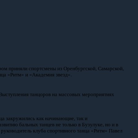
ром приняли спортсмены из Оренбургской, Самарской,
нца «Ритм» и «Академия звезд».
. Выступления танцоров на массовых мероприятиях
а закружились как начинающие, так и
витию бальных танцев не только в Бузулуке, но и в
л руководитель клуба спортивного танца «Ритм» Павел