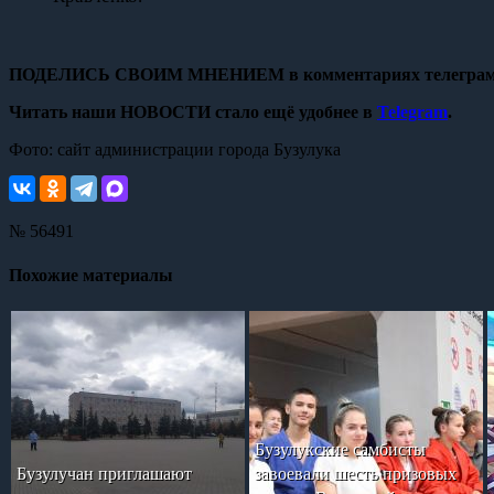
ПОДЕЛИСЬ СВОИМ МНЕНИЕМ в комментариях телеграм
Читать наши НОВОСТИ стало ещё удобнее в
Telegram
.
Фото: сайт администрации города Бузулука
№ 56491
Похожие материалы
Бузулукские самбисты
Бузулучан приглашают
завоевали шесть призовых