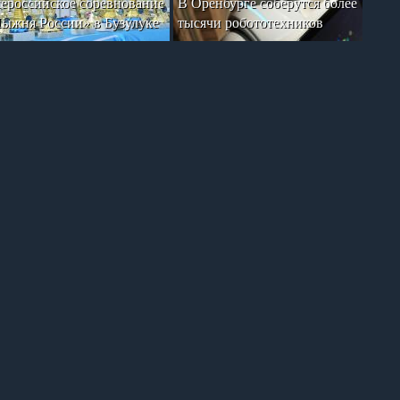
ероссийское соревнование
В Оренбурге соберутся более
ыжня России» в Бузулуке
тысячи робототехников