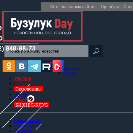
Сеть новостных сайтов:
Оренбург
Соль
Главная
Архив
Реклама
|
Эксклюзивы
Видео
АФИША
БИЗНЕС-КЛУБ
Официально
Происшествия
Общество