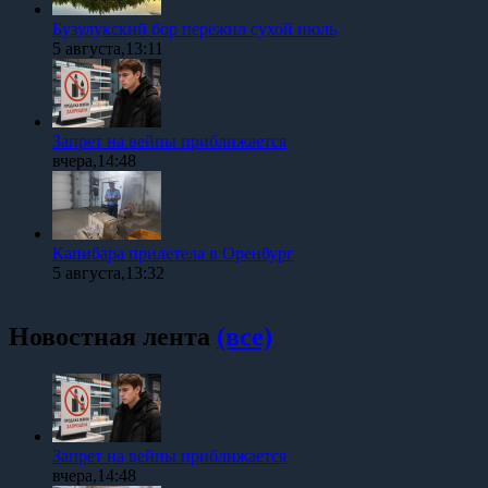
Бузулукский бор пережил сухой июль
5 августа,13:11
Запрет на вейпы приближается
вчера,14:48
Капибара прилетела в Оренбург
5 августа,13:32
Новостная лента
(все)
Запрет на вейпы приближается
вчера,14:48