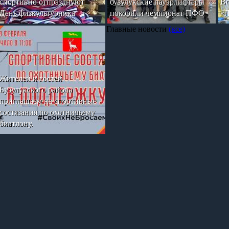
спортивно отпразднуют
бузулукские пауэрлифтеры
Вс
День физкультурника
покорили чемпионат ПФО
«Л
Главные новости
(все)
Жителей и гостей
Бузулукского района
приглашаем на спортивные
состязания по охотничьему
биатлону.