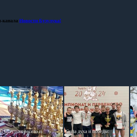
-канала
Новости Бузулука!
В Бузулуке весело и
Сила духа и победы: