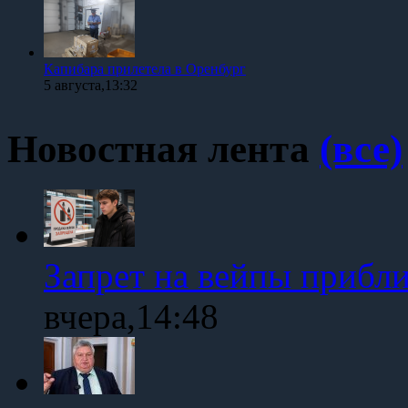
Капибара прилетела в Оренбург
5 августа,13:32
Новостная лента
(все)
Запрет на вейпы прибл
вчера,14:48