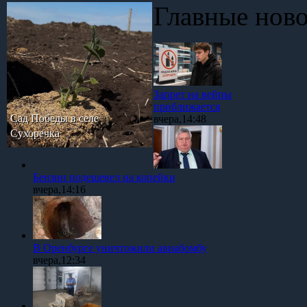
Главные нов
Запрет на вейпы
приближается
Сад Победы в селе
вчера,14:48
Сухоречка
Бензин подешевел на копейки
вчера,14:16
В Оренбурге уничтожили авиабомбу
вчера,12:34