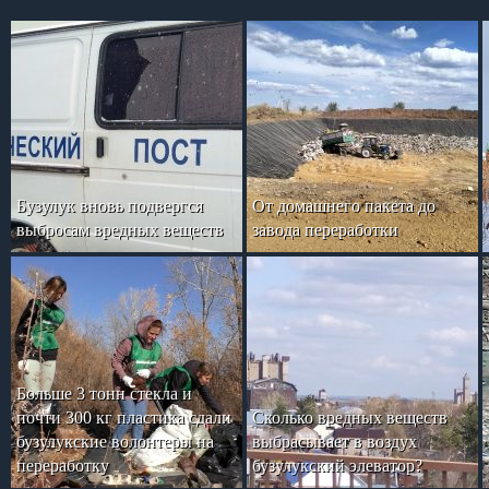
Бузулук вновь подвергся
От домашнего пакета до
выбросам вредных веществ
завода переработки
Больше 3 тонн стекла и
почти 300 кг пластика сдали
Сколько вредных веществ
бузулукские волонтеры на
выбрасывает в воздух
переработку
бузулукский элеватор?