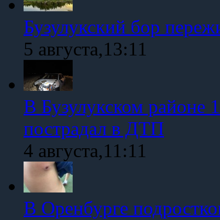
Бузулукский бор переж
5 августа,13:11
В Бузулукском районе 1
пострадал в ДТП
4 августа,11:11
В Оренбурге подростко