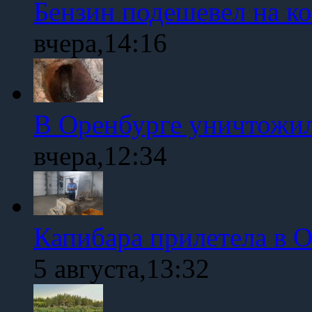
Бензин подешевел на к
вчера,14:16
В Оренбурге уничтожи
вчера,12:34
Капибара прилетела в 
5 августа,13:32