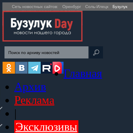
Сеть новостных сайтов:
Оренбург
Соль-Илецк
Бузулук
Главная
Архив
Реклама
|
Эксклюзивы