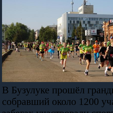
В Бузулуке прошёл гран
собравший около 1200 уч