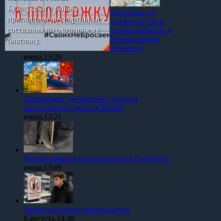
Бузулукского района
Операции по
приглашаем на спортивные
удалению грыж
состязания по охотничьему
теперь проводят в
Переволоцкой
биатлону.
больнице
вчера,13:26
Оренбуржье увеличивает экспорт
растительного масла в Китай
вчера,13:21
Редкие крокодилы поселились в Оренбурге
вчера,13:09
Запрет на вейпы приближается
6 августа,14:48