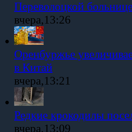
Переволоцкой больниц
вчера,13:26
Оренбуржье увеличивае
в Китай
вчера,13:21
Редкие крокодилы посе
вчера,13:09