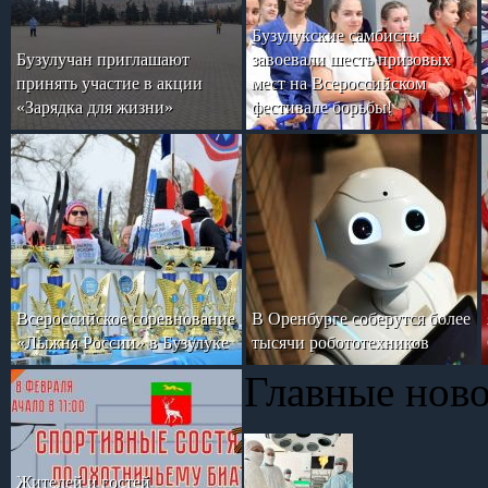
Бузулукские самбисты
Бузулучан приглашают
завоевали шесть призовых
принять участие в акции
мест на Всероссийском
«Зарядка для жизни»
фестивале борьбы!
Всероссийское соревнование
В Оренбурге соберутся более
«Лыжня России» в Бузулуке
тысячи робототехников
Главные нов
Жителей и гостей