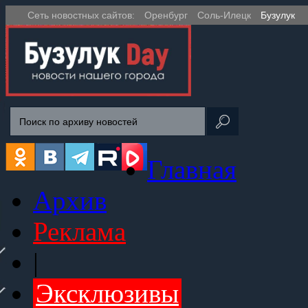
Сеть новостных сайтов:
Оренбург
Соль-Илецк
Бузулук
Главная
Архив
Реклама
|
Эксклюзивы