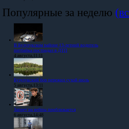
Популярные за неделю
(вс
В Бузулукском районе 13-летний водитель
питбайка пострадал в ДТП
4 августа,11:11
Бузулукский бор пережил сухой июль
5 августа,13:11
Запрет на вейпы приближается
6 августа,14:48