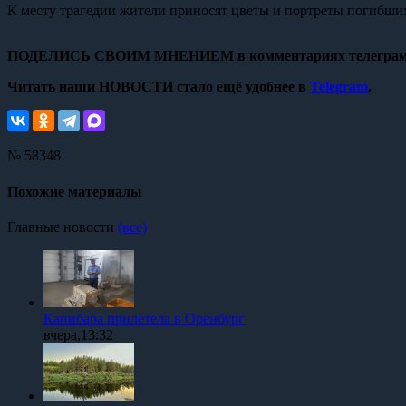
К месту трагедии жители приносят цветы и портреты погибших
ПОДЕЛИСЬ СВОИМ МНЕНИЕМ в комментариях телеграм
Читать наши НОВОСТИ стало ещё удобнее в
Telegram
.
№ 58348
Похожие материалы
Главные новости
(все)
Капибара прилетела в Оренбург
вчера,13:32