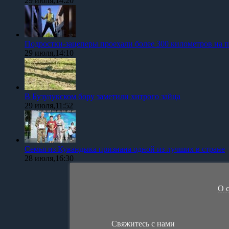
29 июля,14:20
Подростки-зацеперы проехали более 300 километров на п
29 июля,14:10
В Бузулукском бору заметили хитрого зайца
29 июля,11:52
Семья из Кувандыка признана одной из лучших в стране
28 июля,16:30
О 
Свяжитесь с нами