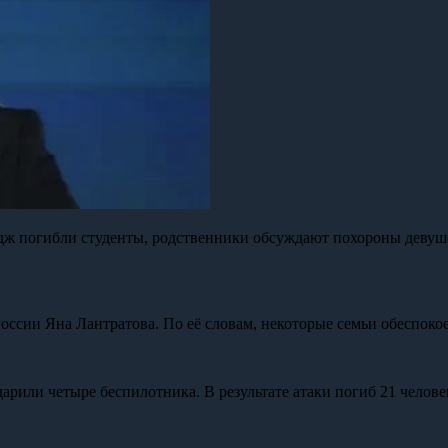
ледж погибли студенты, родственники обсуждают похороны девуше
оссии Яна Лантратова. По её словам, некоторые семьи обеспок
рили четыре беспилотника. В результате атаки погиб 21 человек