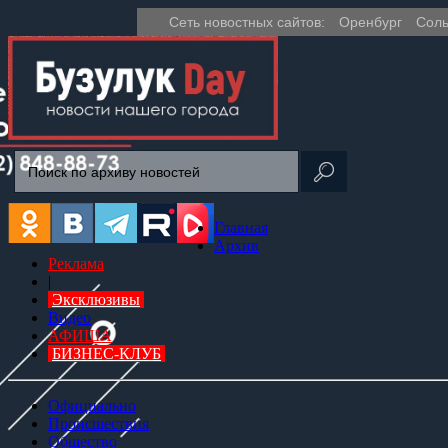
Сеть новостных сайтов:
Оренбург
Соль
Главная
Архив
Реклама
|
Эксклюзивы
Видео
АФИША
БИЗНЕС-КЛУБ
Официально
Происшествия
Общество