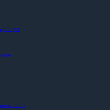
радал в ДТП
оружия
 преступлениях