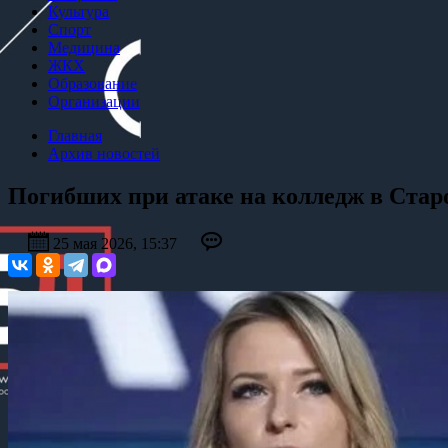
Культура
Спорт
Медицина
ЖКХ
Образование
Организации
Главная
Архив новостей
Погибших при атаке на колледж в Стар
25 мая 2026, 15:37