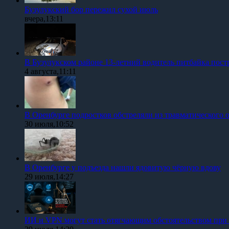
Бузулукский бор пережил сухой июль
вчера,13:11
В Бузулукском районе 13-летний водитель питбайка пост
4 августа,11:11
В Оренбурге подростков обстреляли из травматического 
30 июля,10:52
В Оренбурге у подъезда нашли ядовитую чёрную вдову
29 июля,14:27
ИИ и VPN могут стать отягчающим обстоятельством при