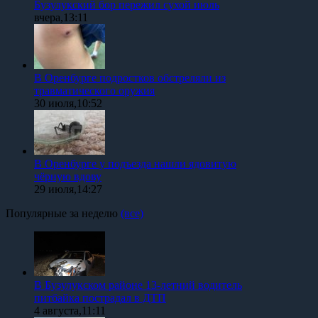
Бузулукский бор пережил сухой июль
вчера,13:11
В Оренбурге подростков обстреляли из
травматического оружия
30 июля,10:52
В Оренбурге у подъезда нашли ядовитую
чёрную вдову
29 июля,14:27
Популярные за неделю
(все)
В Бузулукском районе 13-летний водитель
питбайка пострадал в ДТП
4 августа,11:11