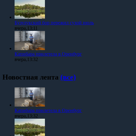
Бузулукский бор пережил сухой июль
вчера,13:11
Капибара прилетела в Оренбург
вчера,13:32
Новостная лента
(все)
Капибара прилетела в Оренбург
вчера,13:32