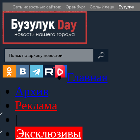
Сеть новостных сайтов:
Оренбург
Соль-Илецк
Бузулук
Главная
Архив
Реклама
|
Эксклюзивы