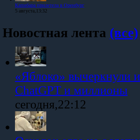
Капибара прилетела в Оренбург
5 августа,13:32
Новостная лента
(все)
«Яблоко» вычеркнули и
ChatGPT и миллионы
сегодня,22:12