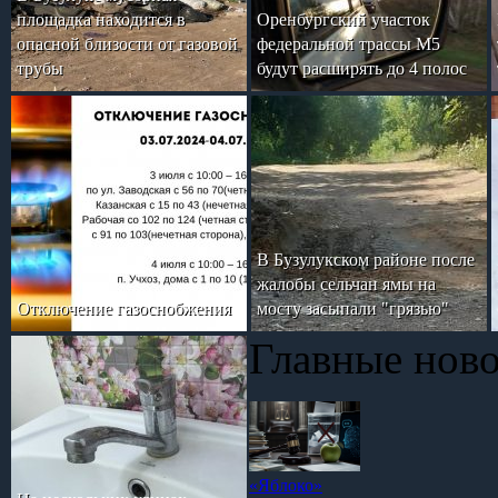
площадка находится в
Оренбургский участок
опасной близости от газовой
федеральной трассы М5
трубы
будут расширять до 4 полос
В Бузулукском районе после
жалобы сельчан ямы на
Отключение газоснобжения
мосту засыпали "грязью"
Главные нов
«Яблоко»