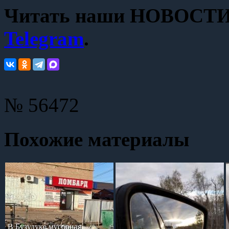
Читать наши НОВОСТИ с
Telegram
.
№ 56472
Похожие материалы
В Бузулуке мусорная