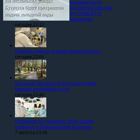
На нескольких улицах
вычеркнули из
Бузулука будет прекращена
бюллетеня: при чём
тут ChatGPT и
подача холодной воды
миллионы
сегодня,22:12
Осколок едва не ослепил жителя Орска
сегодня,22:01
По новой экотропе Бузулукского бора
прошли особенные гости
сегодня,12:40
Операции по удалению грыж теперь
проводят в Переволоцкой больнице
7 августа,13:26