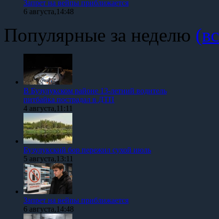
Запрет на вейпы приближается
6 августа,14:48
Популярные за неделю
(вс
В Бузулукском районе 13-летний водитель
питбайка пострадал в ДТП
4 августа,11:11
Бузулукский бор пережил сухой июль
5 августа,13:11
Запрет на вейпы приближается
6 августа,14:48