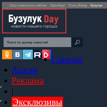
Сеть новостных сайтов:
Оренбург
Соль-Илецк
Бузулук
Главная
Архив
Реклама
|
Эксклюзивы