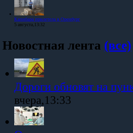
Капибара прилетела в Оренбург
5 августа,13:32
Новостная лента
(все)
Дороги обновят на пун
вчера,13:33