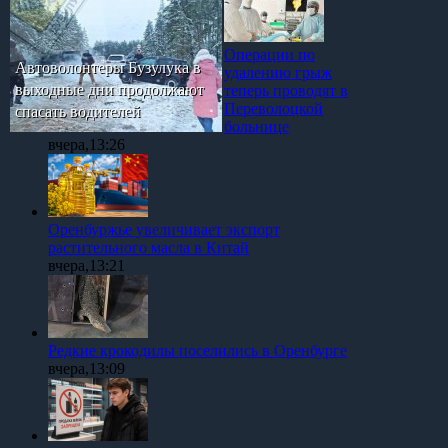
Операции по
Автоволонтеры Бузулука в
удалению грыж
выходные дни продолжают
теперь проводят в
Переволоцкой
спасать водителей
больнице
вчера,13:26
Оренбуржье увеличивает экспорт
растительного масла в Китай
вчера,13:21
Редкие крокодилы поселились в Оренбурге
вчера,13:09