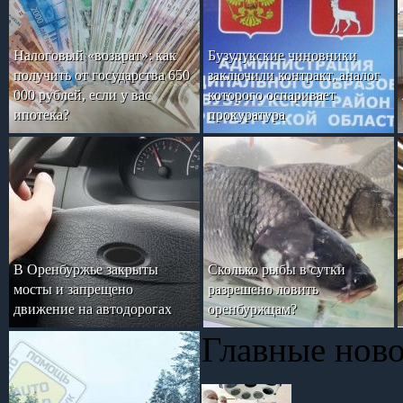
Налоговый «возврат»: как
Бузулукские чиновники
получить от государства 650
заключили контракт, аналог
000 рублей, если у вас
которого оспаривает
ипотека?
прокуратура
В Оренбуржье закрыты
Сколько рыбы в сутки
мосты и запрещено
разрешено ловить
движение на автодорогах
оренбуржцам?
Главные нов