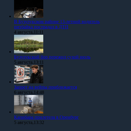
В Бузулукском районе 13-летний водитель
питбайка пострадал в ДТП
4 августа,11:11
Бузулукский бор пережил сухой июль
5 августа,13:11
Запрет на вейпы приближается
6 августа,14:48
Капибара прилетела в Оренбург
5 августа,13:32