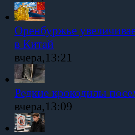
Оренбуржье увеличивае
в Китай
вчера,13:21
Редкие крокодилы посе
вчера,13:09