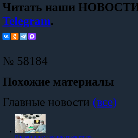
Читать наши НОВОСТИ с
Telegram
.
№ 58184
Похожие материалы
Главные новости
(все)
Операции по удалению грыж теперь