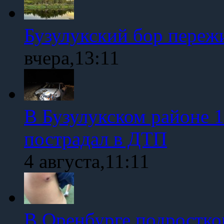
Бузулукский бор переж
вчера,13:11
В Бузулукском районе 1
пострадал в ДТП
4 августа,11:11
В Оренбурге подростко