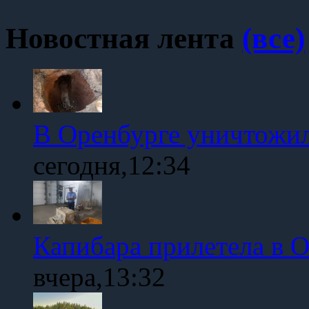
Новостная лента
(все)
В Оренбурге уничтожи
сегодня,12:34
Капибара прилетела в 
вчера,13:32