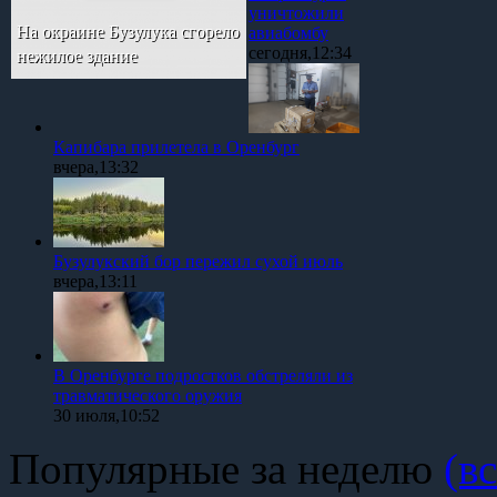
уничтожили
На окраине Бузулука сгорело
авиабомбу
сегодня,12:34
нежилое здание
Капибара прилетела в Оренбург
вчера,13:32
Бузулукский бор пережил сухой июль
вчера,13:11
В Оренбурге подростков обстреляли из
травматического оружия
30 июля,10:52
Популярные за неделю
(вс