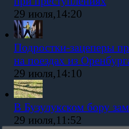
при преступлениях
29 июля,14:20
Подростки-зацеперы пр
на поездах из Оренбург
29 июля,14:10
В Бузулукском бору зам
29 июля,11:52