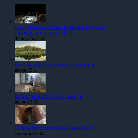
В Бузулукском районе 13-летний водитель
питбайка пострадал в ДТП
4 августа,11:11
Бузулукский бор пережил сухой июль
вчера,13:11
Капибара прилетела в Оренбург
вчера,13:32
В Оренбурге уничтожили авиабомбу
сегодня,12:34