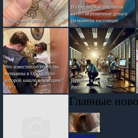
В Оренбуржье школьник
купил игрушечные деньги
Поддельные деньги
на мамины настоящие
Что известно об убийстве
женщины в Орске, тело
которой нашли в чемодане?
Перебои в работе
(18+)
Ростелекома
Главные нов
В Оренбурге