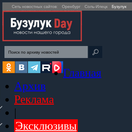
Сеть новостных сайтов:
Оренбург
Соль-Илецк
Бузулук
Главная
Архив
Реклама
|
Эксклюзивы