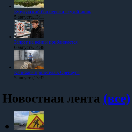
Бузулукский бор пережил сухой июль
5 августа,13:11
Запрет на вейпы приближается
6 августа,14:48
Капибара прилетела в Оренбург
5 августа,13:32
Новостная лента
(все)