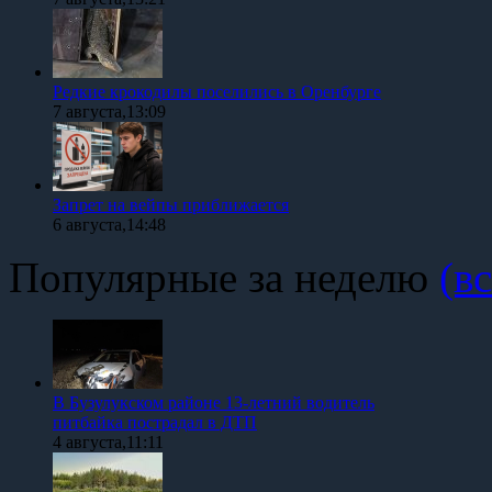
Редкие крокодилы поселились в Оренбурге
7 августа,13:09
Запрет на вейпы приближается
6 августа,14:48
Популярные за неделю
(вс
В Бузулукском районе 13-летний водитель
питбайка пострадал в ДТП
4 августа,11:11