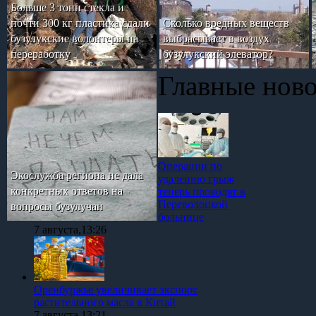
Больше 3 тонн стекла и
почти 300 кг пластика сдали
Сколько вредных веществ
бузулукские волонтеры на
выбрасывает в воздух
переработку
бузулукский элеватор?
Главные нов
Операции по
Экослужба региона не дала
удалению грыж
конкретных ответов на
теперь проводят в
Переволоцкой
вопросы бузулучан
больнице
7 августа,13:26
Оренбуржье увеличивает экспорт
растительного масла в Китай
7 августа,13:21