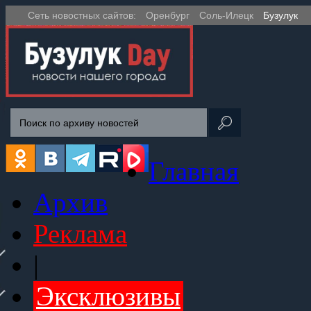
Сеть новостных сайтов:
Оренбург
Соль-Илецк
Бузулук
Главная
Архив
Реклама
|
Эксклюзивы