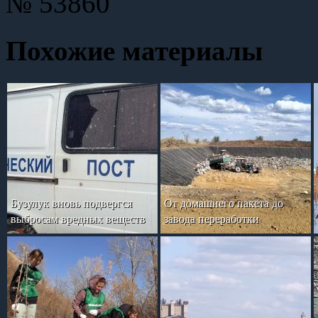
№ 53860
Похожие материалы
Бузулук вновь подвергся
От домашнего пакета до
выбросам вредных веществ
завода переработки