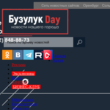
Сеть новостных сайтов:
Оренбург
Соль
Главная
Архив
Реклама
|
Эксклюзивы
Видео
АФИША
БИЗНЕС-КЛУБ
Официально
Происшествия
Общество