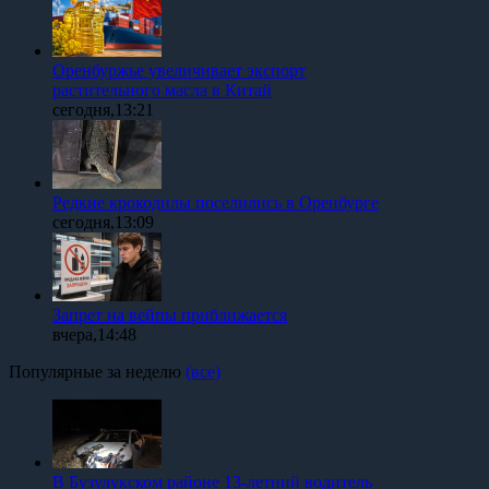
Оренбуржье увеличивает экспорт
растительного масла в Китай
сегодня,13:21
Редкие крокодилы поселились в Оренбурге
сегодня,13:09
Запрет на вейпы приближается
вчера,14:48
Популярные за неделю
(все)
В Бузулукском районе 13-летний водитель