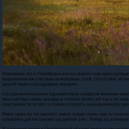
Напомним, что в Оренбуржье все последние годы многодетные, 
выделенным им участкам инженерных сетей. Отсутствие же как
данной меры соцподдержки никакого.
Сегодня региональные парламентарии одобрили внесение измен
многодетные семьи, которые в течение десяти лет так и не нач
собственности на него и взамен получить единовременную ден
Ранее право на эту выплату имели только семьи, еще не полу
основания для постановки на данный учет. Теперь на денежную 
В настоящее время в Оренбургской области земельными участкам