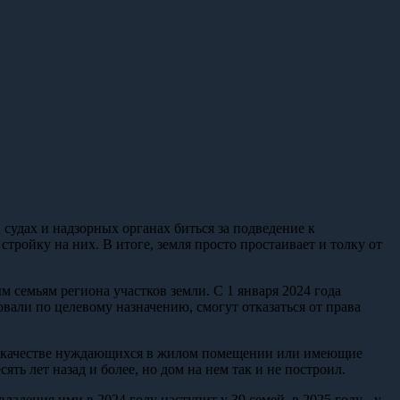
судах и надзорных органах биться за подведение к
ойку на них. В итоге, земля просто простаивает и толку от
семьям региона участков земли. С 1 января 2024 года
овали по целевому назначению, смогут отказаться от права
е в качестве нуждающихся в жилом помещении или имеющие
ть лет назад и более, но дом на нем так и не построил.
адения ими в 2024 году наступит у 39 семей, в 2025 году - у