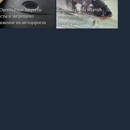
Оренбуржье закрыты
Сколько рыбы в сутки
сты и запрещено
разрешено ловить
ижение на автодорогах
оренбуржцам?