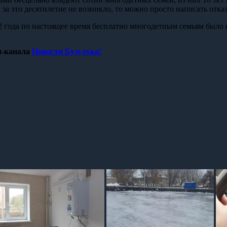
и за это десятилетие не возникло, то можно просто написать отка
12 года по настоящее время бесплатно многодетным семьям было 
-канала
Новости Бузулука!