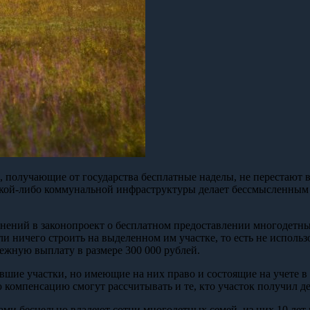
получающие от государства бесплатные наделы, не перестают в 
ой-либо коммунальной инфраструктуры делает бессмысленным стр
ений в законопроект о бесплатном предоставлении многодетным 
али ничего строить на выделенном им участке, то есть не использ
ежную выплату в размере 300 000 рублей.
чившие участки, но имеющие на них право и состоящие на учет
компенсацию смогут рассчитывать и те, кто участок получил деся
и бесцельно владеют сотни многодетных семей, из них 10 лет вл