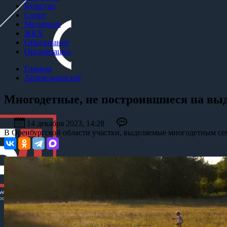
Культура
Спорт
Медицина
ЖКХ
Образование
Организации
Главная
Архив новостей
Многодетные, не построившиеся на выде
14 декабря 2023, 14:28
В Оренбургской области участки, выделяемые многодетным сем