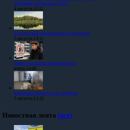
питбайка пострадал в ДТП
4 августа,11:11
Бузулукский бор пережил сухой июль
5 августа,13:11
Запрет на вейпы приближается
вчера,14:48
Капибара прилетела в Оренбург
5 августа,13:32
Новостная лента
(все)