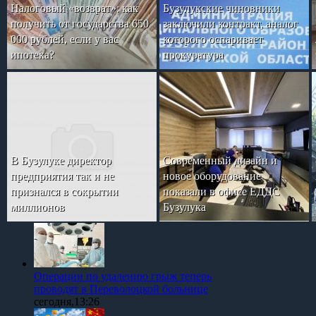
Налоговый «возврат»: как
Бузулукские чиновники
получить от государства 650
заключили контракт, аналог
000 рублей, если у вас
которого оспаривает
ипотека?
прокуратура
В Бузулуке директор
Современный дизайн и
предприятия так и не
новое оборудование
признался в сокрытии
показали в офисе ЕДДС
миллионов
Бузулука
Операции по удалению грыж теперь
проводят в Переволоцкой больнице
сегодня,13:26