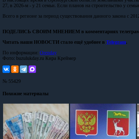
27, в 2026-м - у 21 семьи. Если планов на строительство у семь
Всего в регионе за период существования данного закона с 20
ПОДЕЛИСЬ СВОИМ МНЕНИЕМ в комментариях телеграм
Читать наши НОВОСТИ стало ещё удобнее в
Telegram
.
По информации:
Orenday
Фото: buzulukday.ru Кира Креймер
№ 55429
Похожие материалы