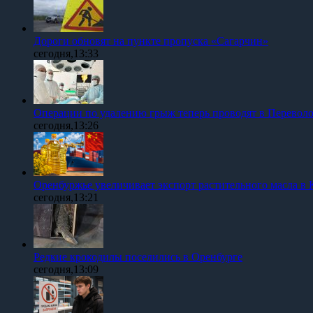
Дороги обновят на пункте пропуска «Сагарчин»
сегодня,13:33
Операции по удалению грыж теперь проводят в Перевол
сегодня,13:26
Оренбуржье увеличивает экспорт растительного масла в 
сегодня,13:21
Редкие крокодилы поселились в Оренбурге
сегодня,13:09