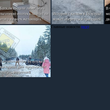
Банкам выдали лимиты на
В 
льготную ипотеку, хватит ли
История с катком в Бузулуке
мо
этого на всех желающих?
может обернуться трагедией
дв
Главные новости
(все)
Автоволонтеры Бузулука в
выходные дни продолжают
спасать водителей