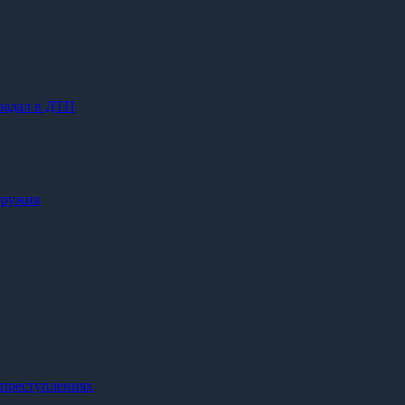
радал в ДТП
оружия
 преступлениях