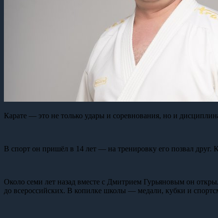
Карате — это не только удары и соревнования, но и дисциплин
В спорт он пришёл в 14 лет — на тренировку его позвал друг. 
Около семи лет назад вместе с Дмитрием Гурьяновым он откры
до всероссийских. В копилке школы — медали, кубки и спортс