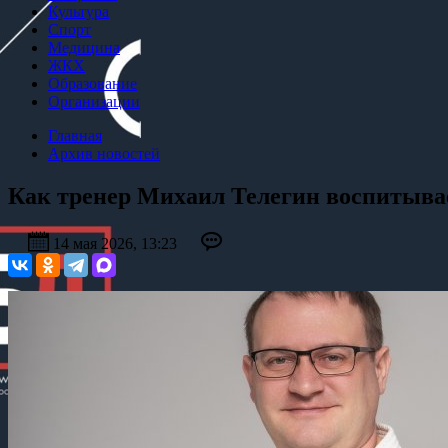
Культура
Спорт
Медицина
ЖКХ
Образование
Организации
Главная
Архив новостей
Как тренер Михаил Телегин воспитывае
14 мая 2026, 13:23