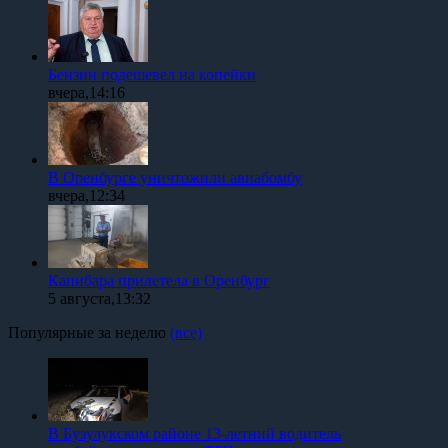
Бензин подешевел на копейки
вчера,14:16
В Оренбурге уничтожили авиабомбу
вчера,12:34
Капибара прилетела в Оренбург
5 августа,13:32
Популярные за неделю
(все)
В Бузулукском районе 13-летний водитель