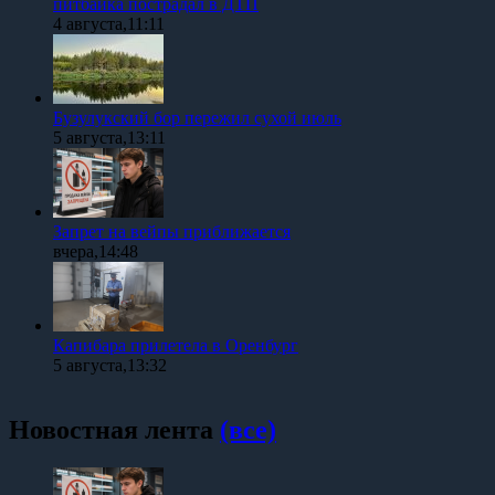
питбайка пострадал в ДТП
4 августа,11:11
Бузулукский бор пережил сухой июль
5 августа,13:11
Запрет на вейпы приближается
вчера,14:48
Капибара прилетела в Оренбург
5 августа,13:32
Новостная лента
(все)