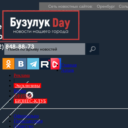
Сеть новостных сайтов:
Оренбург
Соль
Главная
Архив
Реклама
|
Эксклюзивы
Видео
АФИША
БИЗНЕС-КЛУБ
Официально
Происшествия
Общество