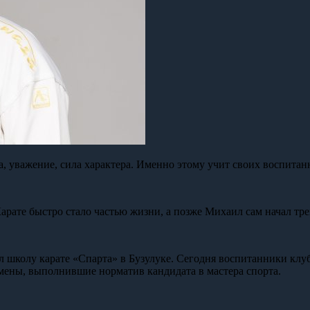
а, уважение, сила характера. Именно этому учит своих воспита
Карате быстро стало частью жизни, а позже Михаил сам начал тре
л школу карате «Спарта» в Бузулуке. Сегодня воспитанники клу
мены, выполнившие норматив кандидата в мастера спорта.