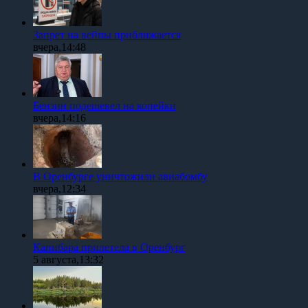
Запрет на вейпы приближается
вчера,14:48
Бензин подешевел на копейки
вчера,14:16
В Оренбурге уничтожили авиабомбу
вчера,12:34
Капибара прилетела в Оренбург
5 августа,13:32