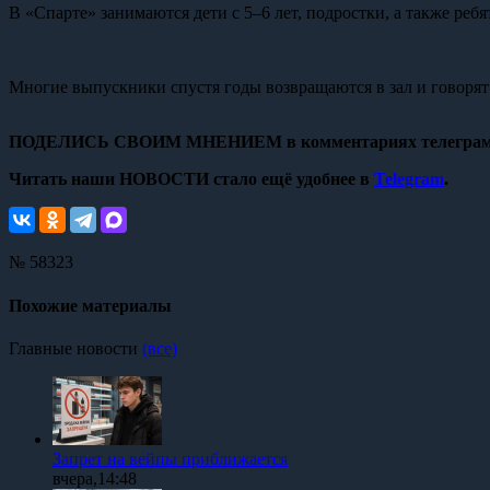
В «Спарте» занимаются дети с 5–6 лет, подростки, а также реб
Многие выпускники спустя годы возвращаются в зал и говорят с
ПОДЕЛИСЬ СВОИМ МНЕНИЕМ в комментариях телеграм
Читать наши НОВОСТИ стало ещё удобнее в
Telegram
.
№ 58323
Похожие материалы
Главные новости
(все)
Запрет на вейпы приближается
вчера,14:48