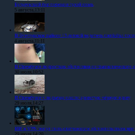
Бузулукский бор пережил сухой июль
5 августа,13:11
В Бузулукском районе 13-летний водитель питбайка пост
4 августа,11:11
В Оренбурге подростков обстреляли из травматического 
30 июля,10:52
В Оренбурге у подъезда нашли ядовитую чёрную вдову
29 июля,14:27
ИИ и VPN могут стать отягчающим обстоятельством при
29 июля,14:20