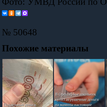
Фото: УМВД России по О
№ 50648
Похожие материалы
В Оренбуржье школьник
купил игрушечные деньги
Поддельные деньги
на мамины настоящие