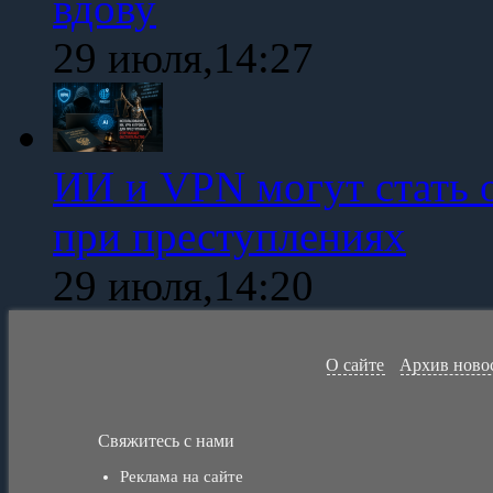
вдову
29 июля,14:27
ИИ и VPN могут стать 
при преступлениях
29 июля,14:20
О сайте
Архив ново
Свяжитесь с нами
Реклама на сайте