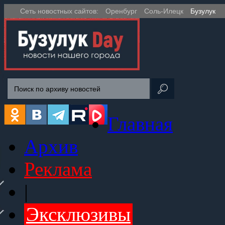
Сеть новостных сайтов:
Оренбург
Соль-Илецк
Бузулук
Главная
Архив
Реклама
|
Эксклюзивы