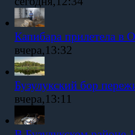
сегодня,12:34
Капибара прилетела в 
вчера,13:32
Бузулукский бор переж
вчера,13:11
В Бузулукском районе 1