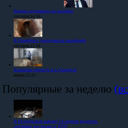
Бензин подешевел на копейки
сегодня,14:16
В Оренбурге уничтожили авиабомбу
сегодня,12:34
Капибара прилетела в Оренбург
вчера,13:32
Популярные за неделю
(вс
В Бузулукском районе 13-летний водитель
питбайка пострадал в ДТП