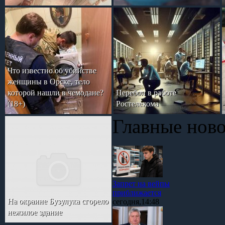
Что известно об убийстве
женщины в Орске, тело
которой нашли в чемодане?
Перебои в работе
(18+)
Ростелекома
Главные нов
Запрет на вейпы
приближается
На окраине Бузулука сгорело
сегодня,14:48
нежилое здание