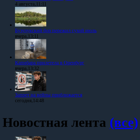
4 августа,11:11
Бузулукский бор пережил сухой июль
вчера,13:11
Капибара прилетела в Оренбург
вчера,13:32
Запрет на вейпы приближается
сегодня,14:48
Новостная лента
(все)