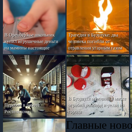
В Оренбуржье школьник
Трагедия в Бузулуке: два
купил игрушечные деньги
человека погибли от
на мамины настоящие
отравления угарным газом
В Бузулуке мужчина в маске
Перебои в работе
ограбил ломбард и уехал из
Ростелекома
города
Главные нов