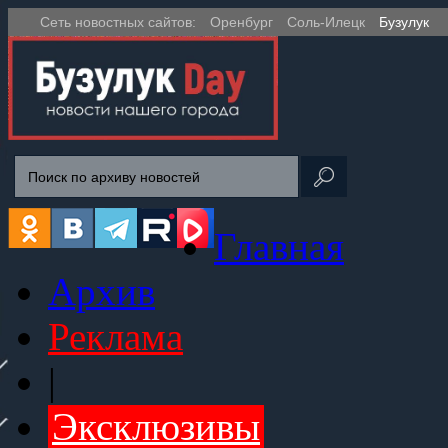
Сеть новостных сайтов:
Оренбург
Соль-Илецк
Бузулук
Главная
Архив
Реклама
|
Эксклюзивы