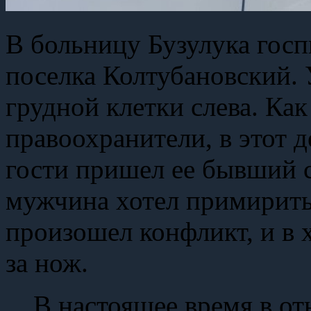
В больницу Бузулука гос
поселка Колтубановский. 
грудной клетки слева. Ка
правоохранители, в этот 
гости пришел ее бывший 
мужчина хотел примиритьс
произошел конфликт, и в 
за нож.
В настоящее время в о