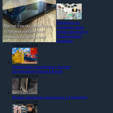
Операции по
Мастер участка из Бузулука,
удалению грыж
установив приложение,
теперь проводят в
Переволоцкой
лишился 243 000 рублей
больнице
7 августа,13:26
Оренбуржье увеличивает экспорт
растительного масла в Китай
7 августа,13:21
Редкие крокодилы поселились в Оренбурге
7 августа,13:09