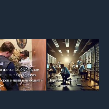
о известно об убийстве
нщины в Орске, тело
торой нашли в чемодане?
Перебои в работе
8+)
Ростелекома