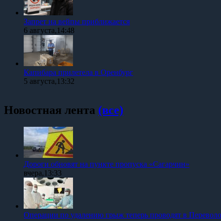
Запрет на вейпы приближается
6 августа,14:48
Капибара прилетела в Оренбург
5 августа,13:32
Новостная лента
(все)
Дороги обновят на пункте пропуска «Сагарчин»
вчера,13:33
Операции по удалению грыж теперь проводят в Перевол