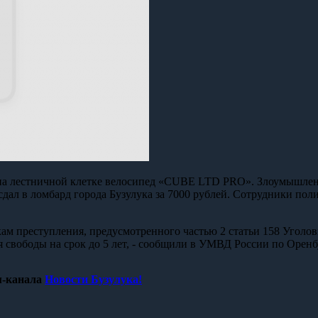
 на лестничной клетке велосипед «CUBE LTD PRO». Злоумышленн
ал в ломбард города Бузулука за 7000 рублей. Сотрудники пол
ам преступления, предусмотренного частью 2 статьи 158 Уголо
 свободы на срок до 5 лет, - сообщили в УМВД России по Оренб
-канала
Новости Бузулука!