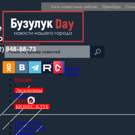
Сеть новостных сайтов:
Оренбург
Соль
Главная
Архив
Реклама
|
Эксклюзивы
Видео
АФИША
БИЗНЕС-КЛУБ
Официально
Происшествия
Общество