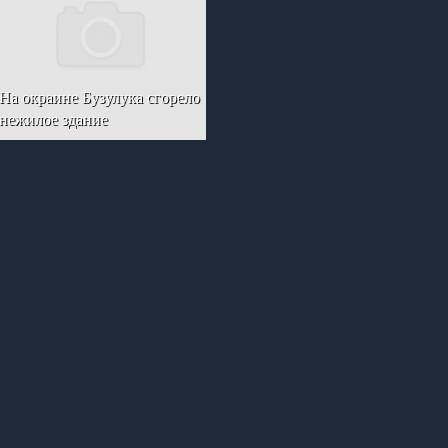
На окраине Бузулука сгорело
нежилое здание