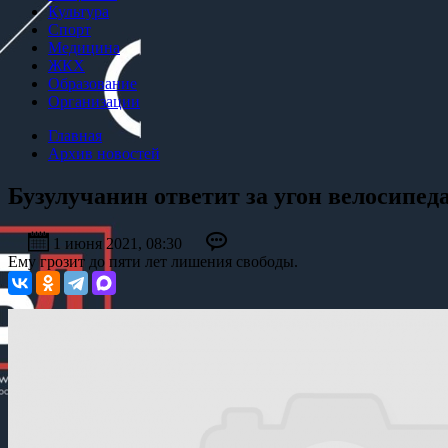
Культура
Спорт
Медицина
ЖКХ
Образование
Организации
Главная
Архив новостей
Бузулучанин ответит за угон велосипед
1 июня 2021, 08:30
Ему грозит до пяти лет лишения свободы.