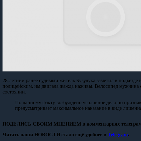
28-летний ранее судимый житель Бузулука заметил в подъезде
полицейским, им двигала жажда наживы. Велосипед мужчина сд
состоянии.
По данному факту возбуждено уголовное дело по признак
предусматривает максимальное наказание в виде лишения
ПОДЕЛИСЬ СВОИМ МНЕНИЕМ в комментариях телеграм
Читать наши НОВОСТИ стало ещё удобнее в
Telegram
.