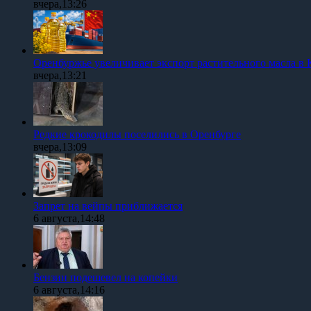
вчера,13:26
Оренбуржье увеличивает экспорт растительного масла в 
вчера,13:21
Редкие крокодилы поселились в Оренбурге
вчера,13:09
Запрет на вейпы приближается
6 августа,14:48
Бензин подешевел на копейки
6 августа,14:16