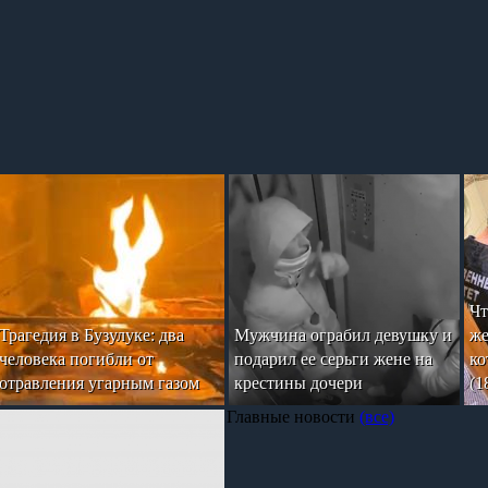
Чт
Трагедия в Бузулуке: два
Мужчина ограбил девушку и
же
человека погибли от
подарил ее серьги жене на
ко
отравления угарным газом
крестины дочери
(1
Главные новости
(все)