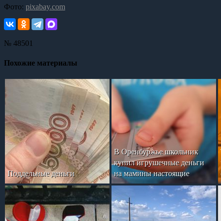
Фото:
pixabay.com
№ 48501
Похожие материалы
В Оренбуржье школьник
купил игрушечные деньги
Поддельные деньги
на мамины настоящие