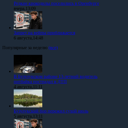
Редкие крокодилы поселились в Оренбурге
вчера,13:09
Запрет на вейпы приближается
6 августа,14:48
Популярные за неделю
(все)
В Бузулукском районе 13-летний водитель
питбайка пострадал в ДТП
4 августа,11:11
Бузулукский бор пережил сухой июль
5 августа,13:11