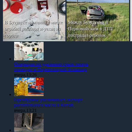
В Бузулуке мужчина в маске
Между Бузулуком и
ограбил ломбард и уехал из
Первомайским в ДТП
города
пострадал ребенок
Операции по удалению грыж теперь
проводят в Переволоцкой больнице
вчера,13:26
Оренбуржье увеличивает экспорт
растительного масла в Китай
вчера,13:21