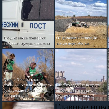
Бузулук вновь подвергся
От домашнего пакета до
выбросам вредных веществ
завода переработки
Больше 3 тонн стекла и
почти 300 кг пластика сдали
Сколько вредных веществ
бузулукские волонтеры на
выбрасывает в воздух
переработку
бузулукский элеватор?
Главные нов