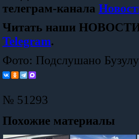
телеграм-канала
Новост
Читать наши НОВОСТИ с
Telegram
.
Фото: Подслушано Бузулу
№ 51293
Похожие материалы