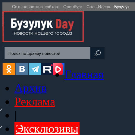
Сеть новостных сайтов:
Оренбург
Соль-Илецк
Бузулук
Главная
Архив
Реклама
|
Эксклюзивы