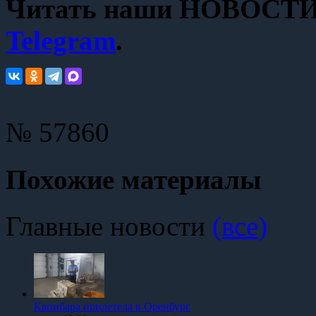
Читать наши НОВОСТИ с
Telegram
.
№ 57860
Похожие материалы
Главные новости
(все)
Капибара прилетела в Оренбург