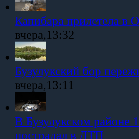
Капибара прилетела в 
вчера,13:32
Бузулукский бор переж
вчера,13:11
В Бузулукском районе 1
пострадал в ДТП