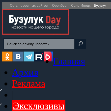
Сеть новостных сайтов:
Оренбург
Соль-Илецк
Бузулук
Главная
Архив
Реклама
|
Эксклюзивы