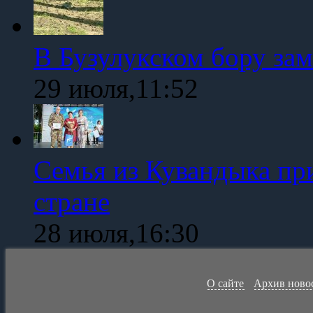
В Бузулукском бору зам
29 июля,11:52
Семья из Кувандыка пр
стране
28 июля,16:30
О сайте
Архив ново