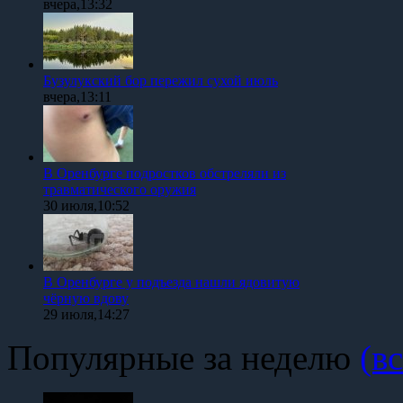
вчера,13:32
Бузулукский бор пережил сухой июль
вчера,13:11
В Оренбурге подростков обстреляли из
травматического оружия
30 июля,10:52
В Оренбурге у подъезда нашли ядовитую
чёрную вдову
29 июля,14:27
Популярные за неделю
(вс