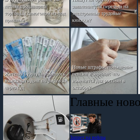
летняя продавщица
заявление для перехода на
торговала самогоном из-под
электронные трудовые
прилавка
книжки?
Новые штрафы, повышение
Жителю Бузулука пришлось
пенсии и зарплат: что
взыскивать долг по расписке
изменится для россиян в
через суд
октябре?
Главные нов
Запрет на вейпы