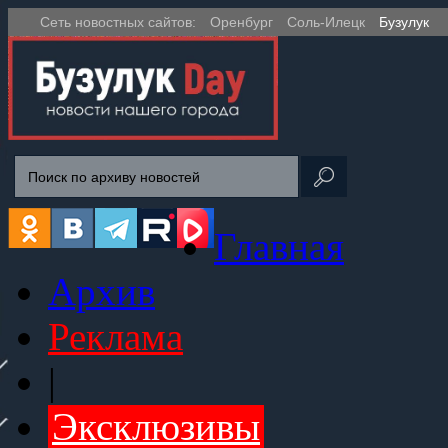
Сеть новостных сайтов:
Оренбург
Соль-Илецк
Бузулук
Главная
Архив
Реклама
|
Эксклюзивы