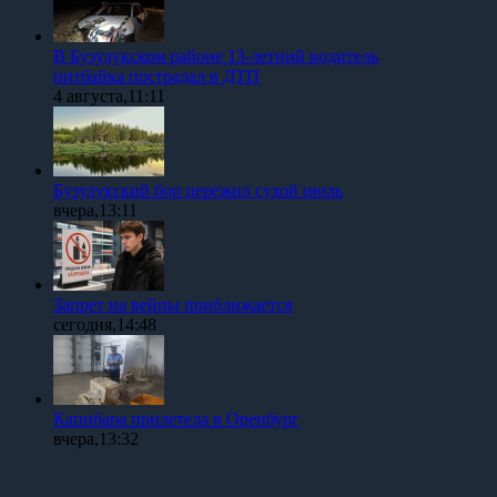
В Бузулукском районе 13-летний водитель
питбайка пострадал в ДТП
4 августа,11:11
Бузулукский бор пережил сухой июль
вчера,13:11
Запрет на вейпы приближается
сегодня,14:48
Капибара прилетела в Оренбург
вчера,13:32