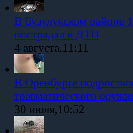
В Бузулукском районе 1
пострадал в ДТП
4 августа,11:11
В Оренбурге подростко
травматического оружи
30 июля,10:52