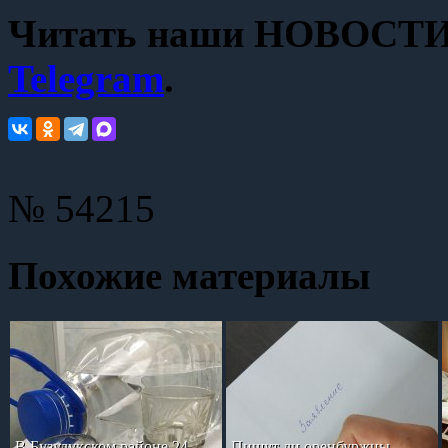
Читать наши НОВОСТИ с
Telegram
.
№ 54215
Похожие материалы
В Бузулукском районе 24-
Пишут ли оренбуржцы