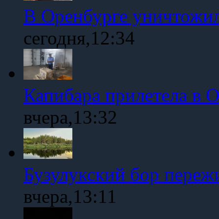
В Оренбурге уничтожи
сегодня,12:34
Капибара прилетела в 
вчера,13:32
Бузулукский бор переж
вчера,13:11