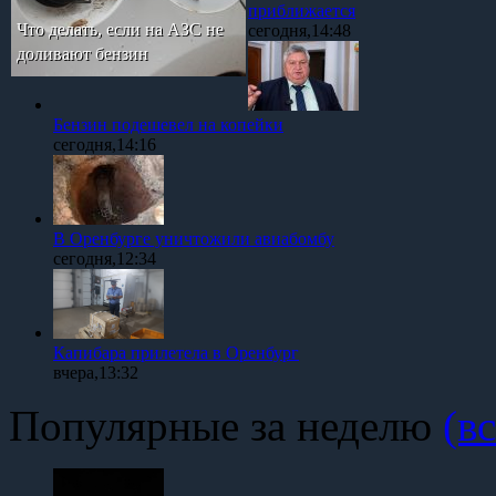
приближается
Что делать, если на АЗС не
сегодня,14:48
доливают бензин
Бензин подешевел на копейки
сегодня,14:16
В Оренбурге уничтожили авиабомбу
сегодня,12:34
Капибара прилетела в Оренбург
вчера,13:32
Популярные за неделю
(вс