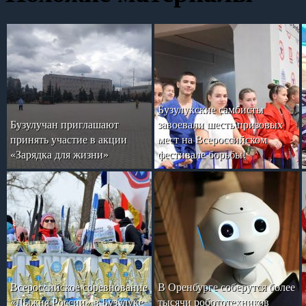
Бузулукские самбисты
Бузулучан приглашают
завоевали шесть призовых
принять участие в акции
мест на Всероссийском
«Зарядка для жизни»
фестивале борьбы!
Всероссийское соревнование
В Оренбурге соберутся более
«Лыжня России» в Бузулуке
тысячи робототехников