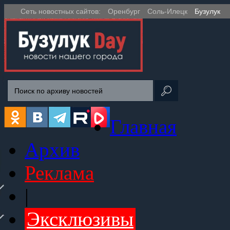
Сеть новостных сайтов:
Оренбург
Соль-Илецк
Бузулук
Главная
Архив
Реклама
|
Эксклюзивы