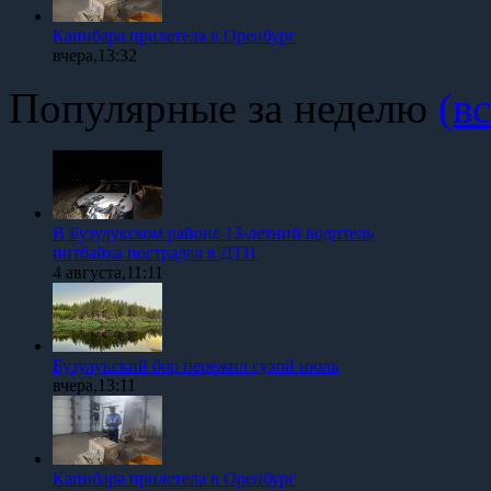
Капибара прилетела в Оренбург
вчера,13:32
Популярные за неделю
(вс
В Бузулукском районе 13-летний водитель
питбайка пострадал в ДТП
4 августа,11:11
Бузулукский бор пережил сухой июль
вчера,13:11
Капибара прилетела в Оренбург