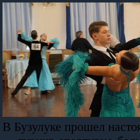
В Бузулуке прошел насто