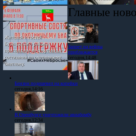
Главные нов
Жителей и гостей
Бузулукского района
Запрет на вейпы
приглашаем на спортивные
приближается
состязания по охотничьему
сегодня,14:48
биатлону.
Бензин подешевел на копейки
сегодня,14:16
В Оренбурге уничтожили авиабомбу
сегодня,12:34