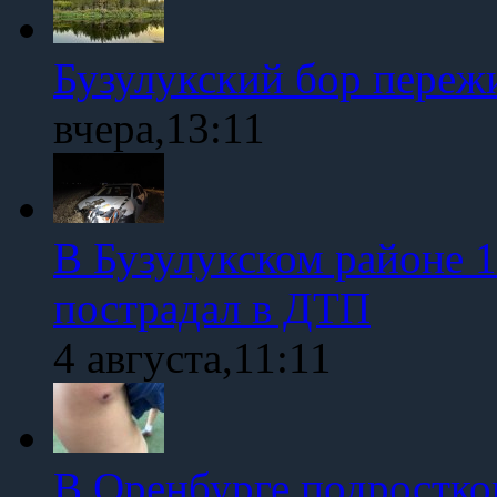
Бузулукский бор переж
вчера,13:11
В Бузулукском районе 1
пострадал в ДТП
4 августа,11:11
В Оренбурге подростко