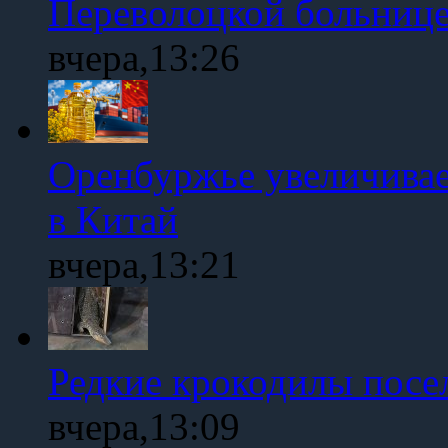
Переволоцкой больниц
вчера,13:26
Оренбуржье увеличивае
в Китай
вчера,13:21
Редкие крокодилы посе
вчера,13:09