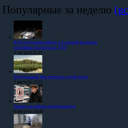
Популярные за неделю
(вс
В Бузулукском районе 13-летний водитель
питбайка пострадал в ДТП
4 августа,11:11
Бузулукский бор пережил сухой июль
5 августа,13:11
Запрет на вейпы приближается
6 августа,14:48