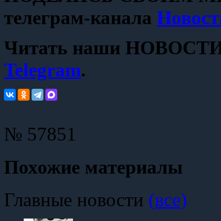
телеграм-канала
Новост
Читать наши НОВОСТИ с
Telegram
.
№ 57851
Похожие материалы
Главные новости
(все)