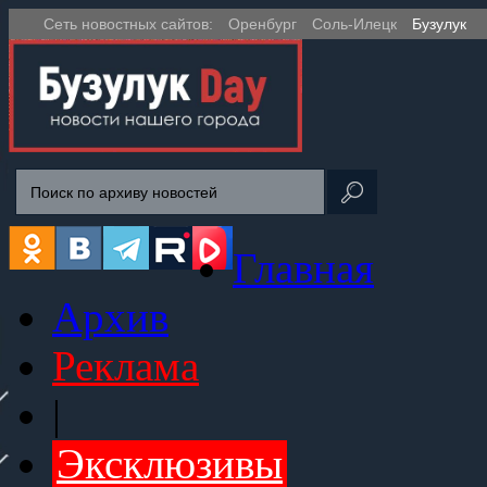
Сеть новостных сайтов:
Оренбург
Соль-Илецк
Бузулук
Главная
Архив
Реклама
|
Эксклюзивы