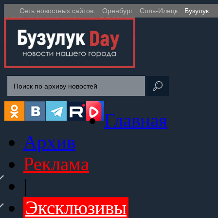
Сеть новостных сайтов:
Оренбург
Соль-Илецк
Бузулук
Главная
Архив
Реклама
|
Эксклюзивы