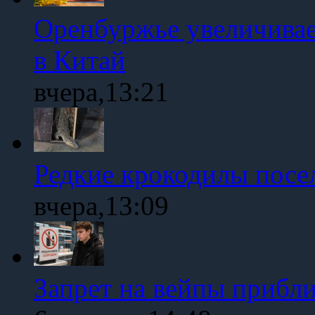
Оренбуржье увеличивае
в Китай
вчера,13:21
Редкие крокодилы посе
вчера,13:09
Запрет на вейпы прибл