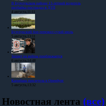
В Бузулукском районе 13-летний водитель
питбайка пострадал в ДТП
4 августа,11:11
Бузулукский бор пережил сухой июль
5 августа,13:11
Запрет на вейпы приближается
6 августа,14:48
Капибара прилетела в Оренбург
5 августа,13:32
Новостная лента
(все)