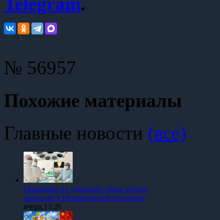
Telegram
.
№ 56957
Похожие материалы
Главные новости
(все)
Операции по удалению грыж теперь
проводят в Переволоцкой больнице
вчера,13:26