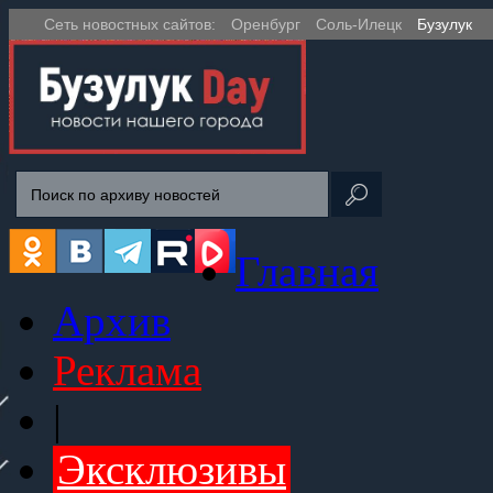
Сеть новостных сайтов:
Оренбург
Соль-Илецк
Бузулук
Главная
Архив
Реклама
|
Эксклюзивы