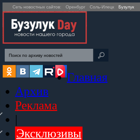
Сеть новостных сайтов:
Оренбург
Соль-Илецк
Бузулук
Главная
Архив
Реклама
|
Эксклюзивы