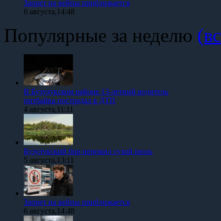
Запрет на вейпы приближается
6 августа,14:48
Популярные за неделю
(вс
В Бузулукском районе 13-летний водитель
питбайка пострадал в ДТП
4 августа,11:11
Бузулукский бор пережил сухой июль
5 августа,13:11
Запрет на вейпы приближается
6 августа,14:48