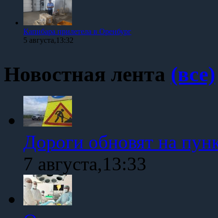
Капибара прилетела в Оренбург
5 августа,13:32
Новостная лента
(все)
Дороги обновят на пун
7 августа,13:33