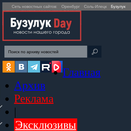
Сеть новостных сайтов:
Оренбург
Соль-Илецк
Бузулук
Главная
Архив
Реклама
|
Эксклюзивы