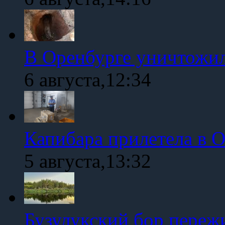
В Оренбурге уничтожи
6 августа,12:34
Капибара прилетела в 
5 августа,13:32
Бузулукский бор переж