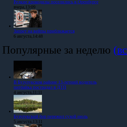
Редкие крокодилы поселились в Оренбурге
вчера,13:09
Запрет на вейпы приближается
6 августа,14:48
Популярные за неделю
(вс
В Бузулукском районе 13-летний водитель
питбайка пострадал в ДТП
4 августа,11:11
Бузулукский бор пережил сухой июль
5 августа,13:11