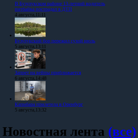
В Бузулукском районе 13-летний водитель
питбайка пострадал в ДТП
4 августа,11:11
Бузулукский бор пережил сухой июль
5 августа,13:11
Запрет на вейпы приближается
6 августа,14:48
Капибара прилетела в Оренбург
5 августа,13:32
Новостная лента
(все)