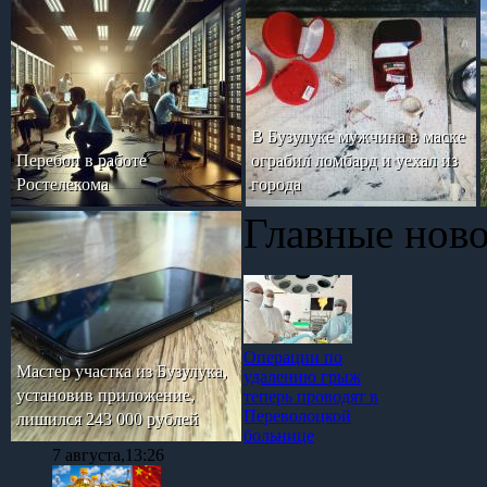
В Бузулуке мужчина в маске
Перебои в работе
ограбил ломбард и уехал из
Ростелекома
города
Главные нов
Операции по
Мастер участка из Бузулука,
удалению грыж
установив приложение,
теперь проводят в
Переволоцкой
лишился 243 000 рублей
больнице
7 августа,13:26