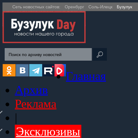
Сеть новостных сайтов:
Оренбург
Соль-Илецк
Бузулук
Главная
Архив
Реклама
|
Эксклюзивы