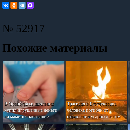
№ 52917
Похожие материалы
В Оренбуржье школьник
Трагедия в Бузулуке: два
купил игрушечные деньги
человека погибли от
на мамины настоящие
отравления угарным газом