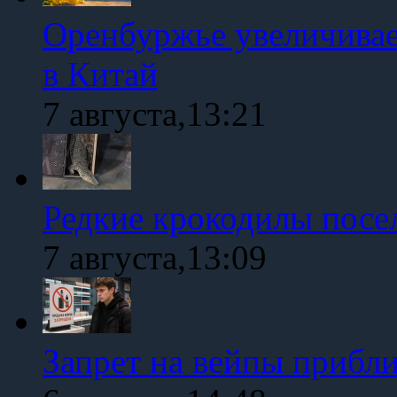
Оренбуржье увеличивае
в Китай
7 августа,13:21
Редкие крокодилы посе
7 августа,13:09
Запрет на вейпы прибл