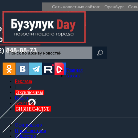
Сеть новостных сайтов:
Оренбург
Соль
Главная
Архив
Реклама
|
Эксклюзивы
Видео
АФИША
БИЗНЕС-КЛУБ
Официально
Происшествия
Общество