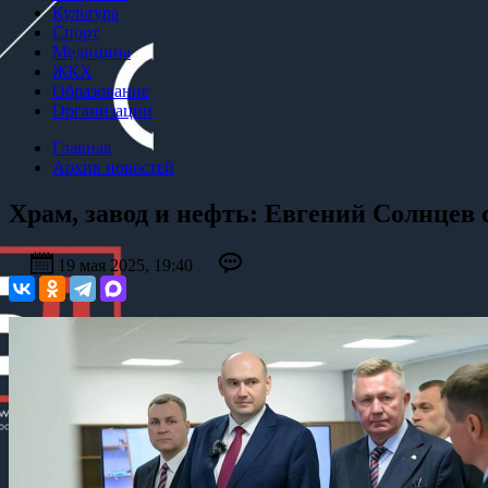
Культура
Спорт
Медицина
ЖКХ
Образование
Организации
Главная
Архив новостей
Храм, завод и нефть: Евгений Солнцев с
19 мая 2025, 19:40