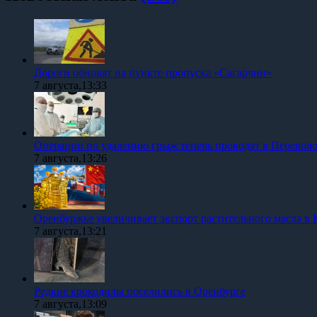
Дороги обновят на пункте пропуска «Сагарчин»
7 августа,13:33
Операции по удалению грыж теперь проводят в Перевол
7 августа,13:26
Оренбуржье увеличивает экспорт растительного масла в 
7 августа,13:21
Редкие крокодилы поселились в Оренбурге
7 августа,13:09