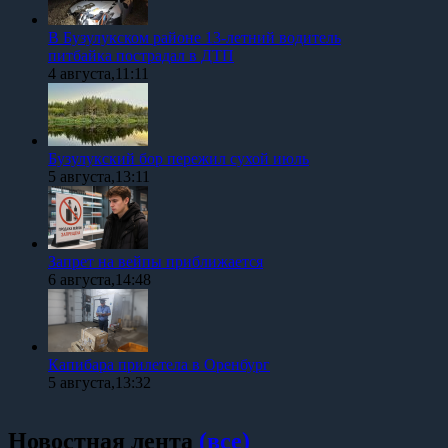
В Бузулукском районе 13-летний водитель
питбайка пострадал в ДТП
4 августа,11:11
Бузулукский бор пережил сухой июль
5 августа,13:11
Запрет на вейпы приближается
6 августа,14:48
Капибара прилетела в Оренбург
5 августа,13:32
Новостная лента
(все)