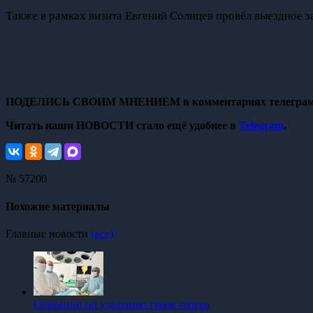
Также в рамках визита Евгений Солнцев провёл выездное з
ПОДЕЛИСЬ СВОИМ МНЕНИЕМ в комментариях телеграм
Читать наши НОВОСТИ стало ещё удобнее в
Telegram
.
№ 57200
Похожие материалы
Главные новости
(все)
Операции по удалению грыж теперь