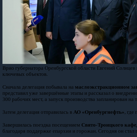
Врио губернатора Оренбургской области Евгений Солнцев 
ключевых объектов.
Сначала делегация побывала на
маслоэкстракционном з
представил уже завершённые этапы и рассказал о внедрен
300 рабочих мест, а запуск производства запланирован на т
Затем делегация отправилась в
АО «Оренбургнефть»
, где
Завершилась поездка посещением
Свято-Троицкого кафе
благодаря поддержке епархии и горожан. Сегодня он стал