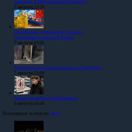
проводят в Переволоцкой больнице
7 августа,13:26
Оренбуржье увеличивает экспорт
растительного масла в Китай
7 августа,13:21
Редкие крокодилы поселились в Оренбурге
7 августа,13:09
Запрет на вейпы приближается
6 августа,14:48
Популярные за неделю
(все)