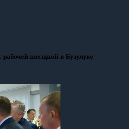
 рабочей поездкой в Бузулуке