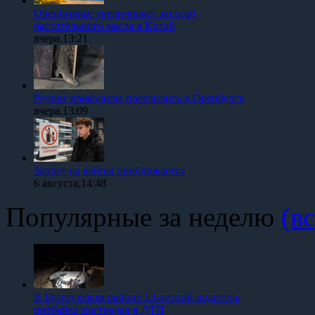
Оренбуржье увеличивает экспорт
растительного масла в Китай
вчера,13:21
Редкие крокодилы поселились в Оренбурге
вчера,13:09
Запрет на вейпы приближается
6 августа,14:48
Популярные за неделю
(вс
В Бузулукском районе 13-летний водитель
питбайка пострадал в ДТП