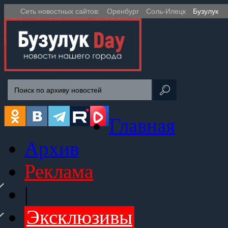
Сеть новостных сайтов:
Оренбург
Соль-Илецк
Бузулук
Главная
Архив
Реклама
|
Эксклюзивы