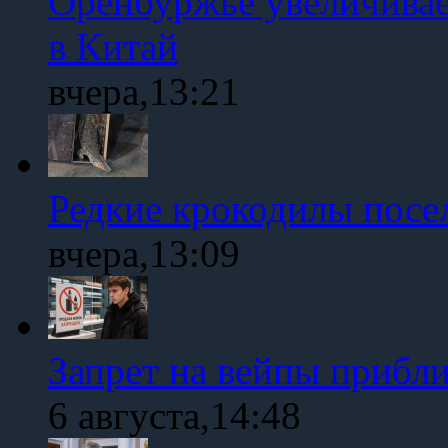
Оренбуржье увеличивае
в Китай
вчера,13:21
Редкие крокодилы посе
вчера,13:09
Запрет на вейпы прибл
6 августа,14:48