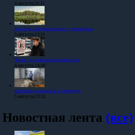
4 августа,11:11
Бузулукский бор пережил сухой июль
5 августа,13:11
Запрет на вейпы приближается
6 августа,14:48
Капибара прилетела в Оренбург
5 августа,13:32
Новостная лента
(все)