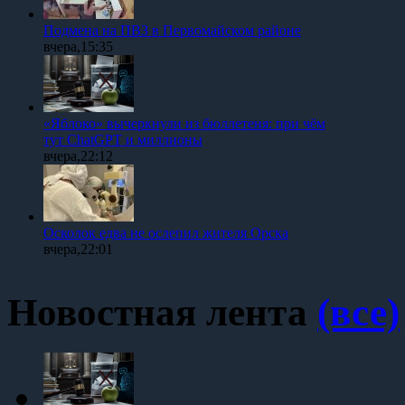
Подмена на ПВЗ в Первомайском районе
вчера,15:35
«Яблоко» вычеркнули из бюллетеня: при чём
тут ChatGPT и миллионы
вчера,22:12
Осколок едва не ослепил жителя Орска
вчера,22:01
Новостная лента
(все)