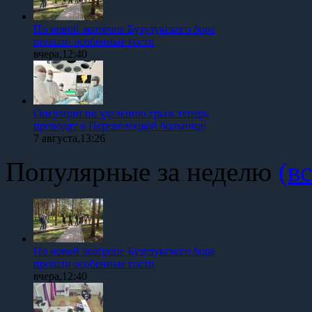
По новой экотропе Бузулукского бора
прошли особенные гости
вчера,12:40
Операции по удалению грыж теперь
проводят в Переволоцкой больнице
7 августа,13:26
Популярные за неделю
(вс
По новой экотропе Бузулукского бора
прошли особенные гости
вчера,12:40