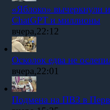
«Яблоко» вычеркнули и
ChatGPT и миллионы
вчера,22:12
Осколок едва не ослепи
вчера,22:01
Подмена на ПВЗ в Пер