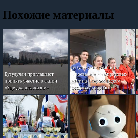
Похожие материалы
Бузулукские самбисты
Бузулучан приглашают
завоевали шесть призовых
принять участие в акции
мест на Всероссийском
«Зарядка для жизни»
фестивале борьбы!