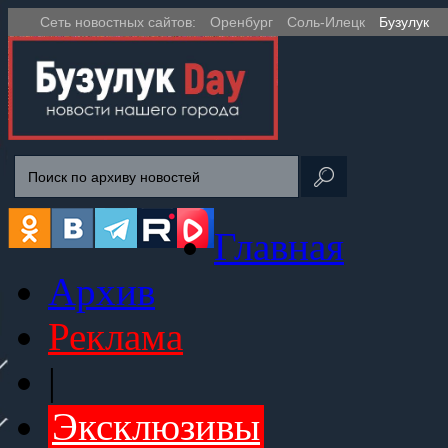
Сеть новостных сайтов:
Оренбург
Соль-Илецк
Бузулук
Главная
Архив
Реклама
|
Эксклюзивы