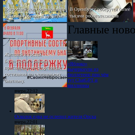
Всероссийское соревнование
В Оренбурге соберутся более
«Лыжня России» в Бузулуке
тысячи робототехников
Главные нов
Жителей и гостей
Бузулукского района
«Яблоко»
приглашаем на спортивные
вычеркнули из
состязания по охотничьему
бюллетеня: при чём
тут ChatGPT и
биатлону.
миллионы
вчера,22:12
Осколок едва не ослепил жителя Орска
вчера,22:01