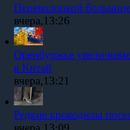
Переволоцкой больниц
вчера,13:26
Оренбуржье увеличивае
в Китай
вчера,13:21
Редкие крокодилы посе
вчера,13:09