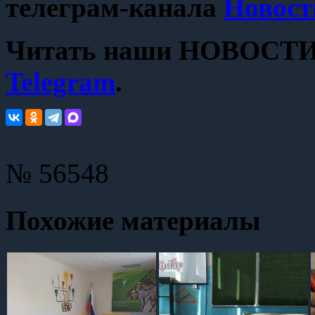
телеграм-канала
Новост
Читать наши НОВОСТИ с
Telegram
.
№ 56548
Похожие материалы