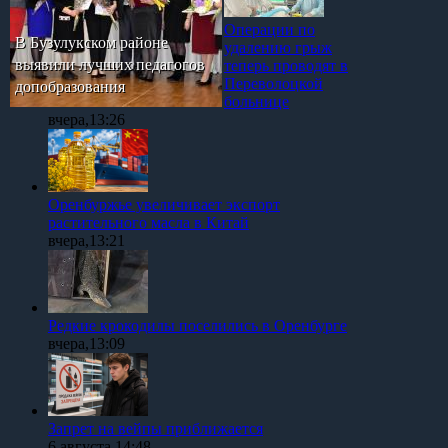
Операции по
В Бузулукском районе
удалению грыж
выявили лучших педагогов
теперь проводят в
Переволоцкой
допобразования
больнице
вчера,13:26
Оренбуржье увеличивает экспорт
растительного масла в Китай
вчера,13:21
Редкие крокодилы поселились в Оренбурге
вчера,13:09
Запрет на вейпы приближается
6 августа,14:48