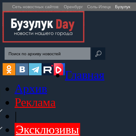
Сеть новостных сайтов:
Оренбург
Соль-Илецк
Бузулук
Главная
Архив
Реклама
|
Эксклюзивы