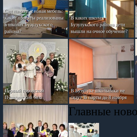
Сад памяти и новая мебель:
какие проекты реализованы
В каких школах
в школах Бузулукского
Бузулукского района дети
района?
вышли на очное обучение?
Первый городской
В Бузулуке школьники не
Пушкинский бал
сядут за парты до 8 ноября
Главные нов