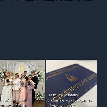
На каких условиях
рвый городской
студентам могут сократить
шкинский бал
обучение в вузе?