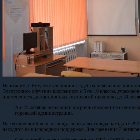
Напомним, в Бузулуке ученики и студенты перешли на дистанци
Электронное обучение школьников с 5 по 10 классы, учрежден
применением дистанционных технологий продлили до 24 октя
А с 25 октября школьники досрочно выходят на осенние к
городской администрации.
На сегодняшний день в ковид-госпиталях города находятся 292 
находятся на кислородной поддержке. Для сравнения 7 октября
Среди детей уровень заболеваемости ОРЗ и ОРВИ остаетс