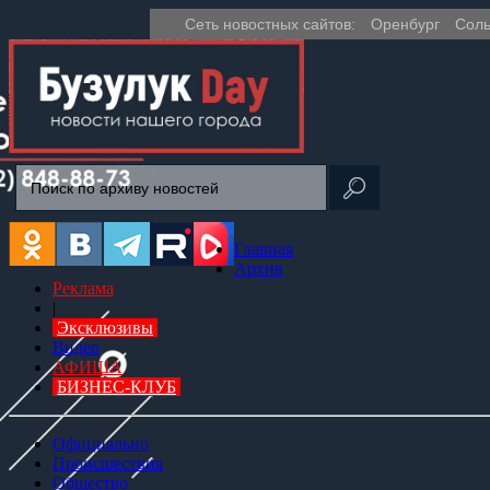
Сеть новостных сайтов:
Оренбург
Соль
Главная
Архив
Реклама
|
Эксклюзивы
Видео
АФИША
БИЗНЕС-КЛУБ
Официально
Происшествия
Общество