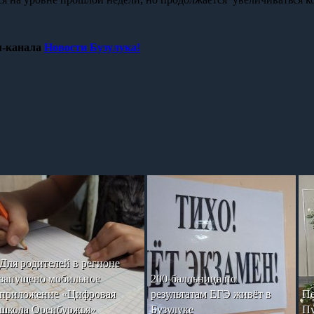
-канала
Новости Бузулука!
Для родителей в регионе
запущено мобильное
200-балльница по
приложение «Цифровая
результатам ЕГЭ живёт в
Пе
школа Оренбуржья»
Бузулуке
Пу