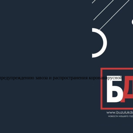
 предупреждению завоза и распространения коронавирусной