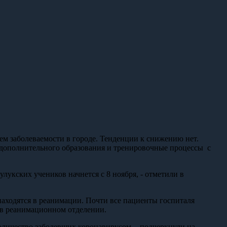
ем заболеваемости в городе. Тенденции к снижению нет.
й дополнительного образования и тренировочные процессы с
лукских учеников начнется с 8 ноября, - отметили в
 находятся в реанимации. Почти все пациенты госпиталя
- в реанимационном отделении.
оличество заболевших коронавирусом, - подчеркнули на