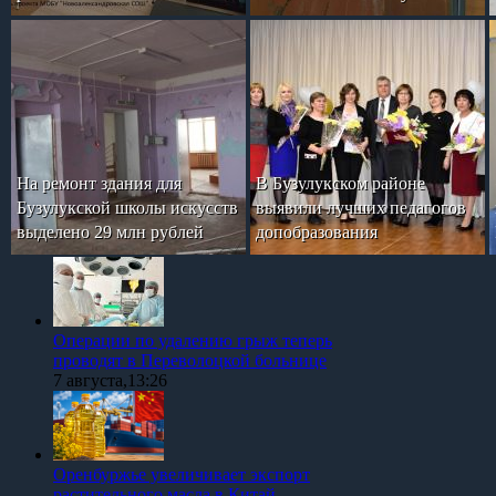
На ремонт здания для
В Бузулукском районе
Бузулукской школы искусств
выявили лучших педагогов
выделено 29 млн рублей
допобразования
Операции по удалению грыж теперь
проводят в Переволоцкой больнице
7 августа,13:26
Оренбуржье увеличивает экспорт
растительного масла в Китай