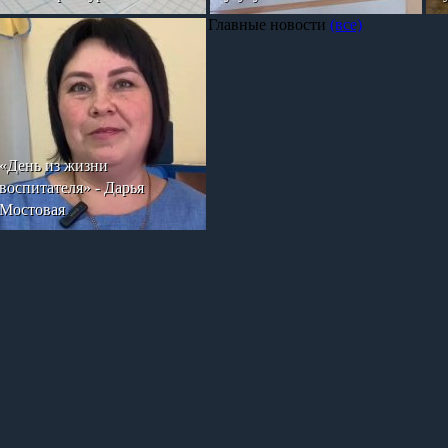
Главные новости
(все)
«День из жизни
воспитателя» - Дарья
Мостовая