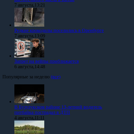
7 августа,13:21
Редкие крокодилы поселились в Оренбурге
7 августа,13:09
Запрет на вейпы приближается
6 августа,14:48
Популярные за неделю
(все)
В Бузулукском районе 13-летний водитель
питбайка пострадал в ДТП
4 августа,11:11