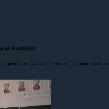
ы до 8 ноября
тся досрочные каникулы. Таково решение оперативного штаба по