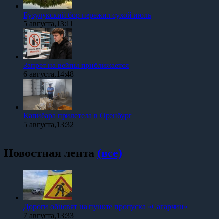
Бузулукский бор пережил сухой июль
5 августа,13:11
Запрет на вейпы приближается
6 августа,14:48
Капибара прилетела в Оренбург
5 августа,13:32
Новостная лента
(все)
Дороги обновят на пункте пропуска «Сагарчин»
7 августа,13:33