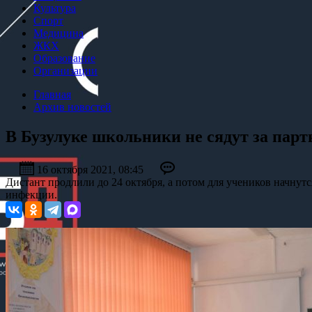
Культура
Спорт
Медицина
ЖКХ
Образование
Организации
Главная
Архив новостей
В Бузулуке школьники не сядут за парт
16 октября 2021, 08:45
Дистант продлили до 24 октября, а потом для учеников начну
инфекции.