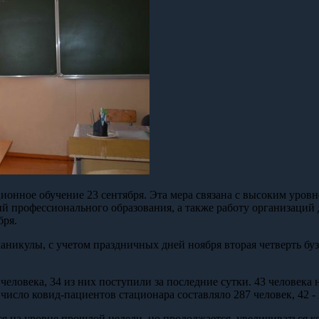
онное обучение 23 сентября. Эта мера связана с высоким уровн
ий профессионального образования, а также работу организаци
бря.
аникулы, с учетом праздничных дней ноября вторая четверть бузу
человека, 34 из них поступили за последние сутки. 43 человека
 число ковид-пациентов стационара составляло 287 человек, 42 
я на уровне прошлой недели, но продолжается увеличиваться к