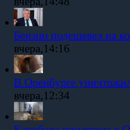
вчера,14:48
Бензин подешевел на к
вчера,14:16
В Оренбурге уничтожи
вчера,12:34
Капибара прилетела в 