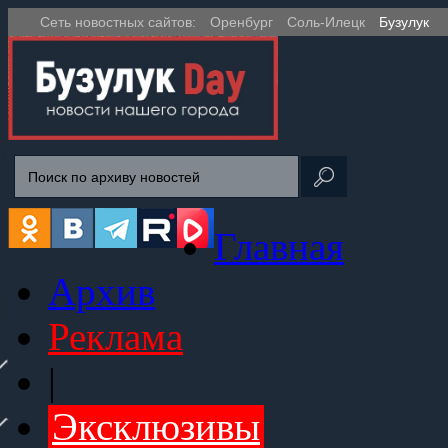
Сеть новостных сайтов:
Оренбург
Соль-Илецк
Бузулук
Главная
Архив
Реклама
|
Эксклюзивы