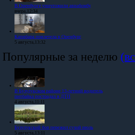
В Оренбурге уничтожили авиабомбу
вчера,12:34
Капибара прилетела в Оренбург
5 августа,13:32
Популярные за неделю
(вс
В Бузулукском районе 13-летний водитель
питбайка пострадал в ДТП
4 августа,11:11
Бузулукский бор пережил сухой июль
5 августа,13:11