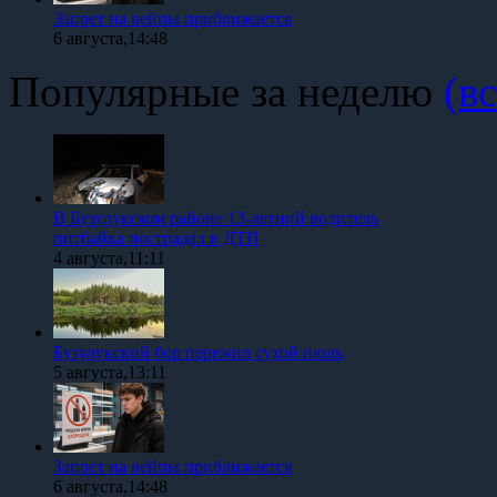
Запрет на вейпы приближается
6 августа,14:48
Популярные за неделю
(вс
В Бузулукском районе 13-летний водитель
питбайка пострадал в ДТП
4 августа,11:11
Бузулукский бор пережил сухой июль
5 августа,13:11
Запрет на вейпы приближается
6 августа,14:48