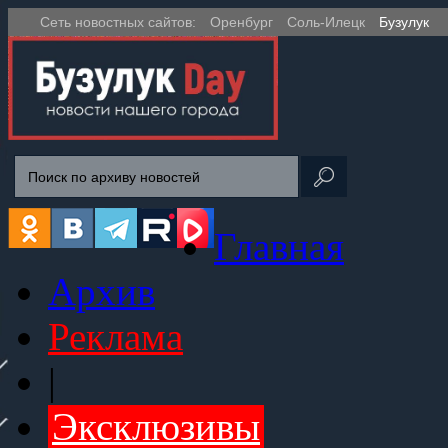
Сеть новостных сайтов:
Оренбург
Соль-Илецк
Бузулук
Главная
Архив
Реклама
|
Эксклюзивы