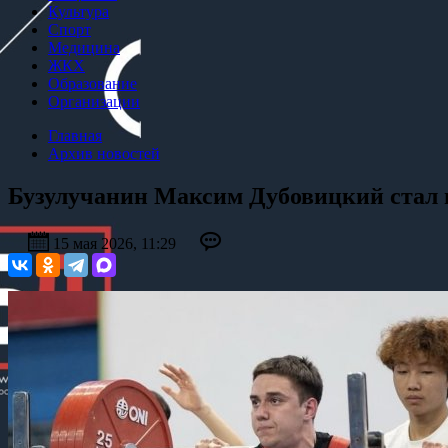
Культура
Спорт
Медицина
ЖКХ
Образование
Организации
Главная
Архив новостей
Бузулучанин Максим Дубовицкий стал 
15 мая 2026, 11:29