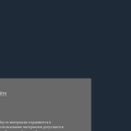
айте
day.ru материалы охраняются в
использование материалов допускается