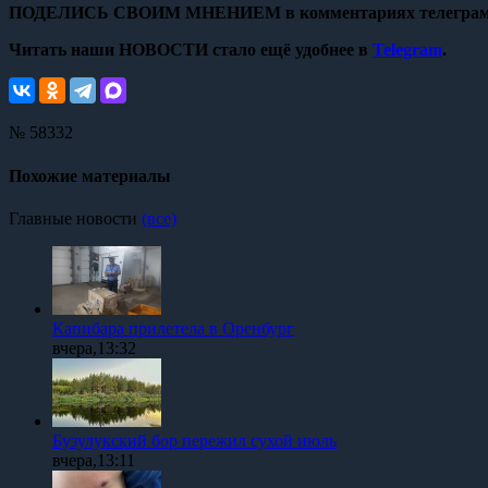
ПОДЕЛИСЬ СВОИМ МНЕНИЕМ в комментариях телеграм
Читать наши НОВОСТИ стало ещё удобнее в
Telegram
.
№ 58332
Похожие материалы
Главные новости
(все)
Капибара прилетела в Оренбург
вчера,13:32
Бузулукский бор пережил сухой июль
вчера,13:11