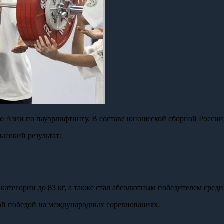
ство Азии по пауэрлифтингу. В составе юношеской сборной Рос
ысокий результат:
категории до 83 кг, а также стал абсолютным победителем среди 
кой победой на международных соревнованиях.