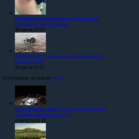
В Оренбурге подростков обстреляли из
травматического оружия
30 июля,10:52
В Оренбурге у подъезда нашли ядовитую
чёрную вдову
29 июля,14:27
Популярные за неделю
(все)
В Бузулукском районе 13-летний водитель
питбайка пострадал в ДТП
4 августа,11:11