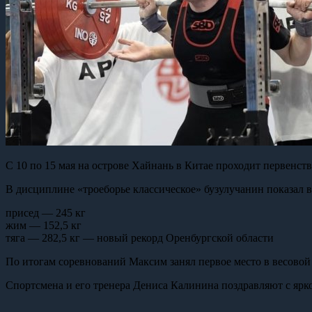
С 10 по 15 мая на острове Хайнань в Китае проходит первен
В дисциплине «троеборье классическое» бузулучанин показал в
присед — 245 кг
жим — 152,5 кг
тяга — 282,5 кг — новый рекорд Оренбургской области
По итогам соревнований Максим занял первое место в весовой 
Спортсмена и его тренера Дениса Калинина поздравляют с яр