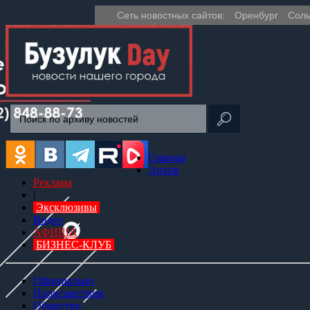
Сеть новостных сайтов:
Оренбург
Соль
Главная
Архив
Реклама
|
Эксклюзивы
Видео
АФИША
БИЗНЕС-КЛУБ
Официально
Происшествия
Общество