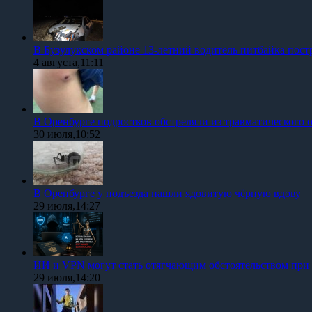
В Бузулукском районе 13-летний водитель питбайка пост
4 августа,11:11
В Оренбурге подростков обстреляли из травматического 
30 июля,10:52
В Оренбурге у подъезда нашли ядовитую чёрную вдову
29 июля,14:27
ИИ и VPN могут стать отягчающим обстоятельством при
29 июля,14:20