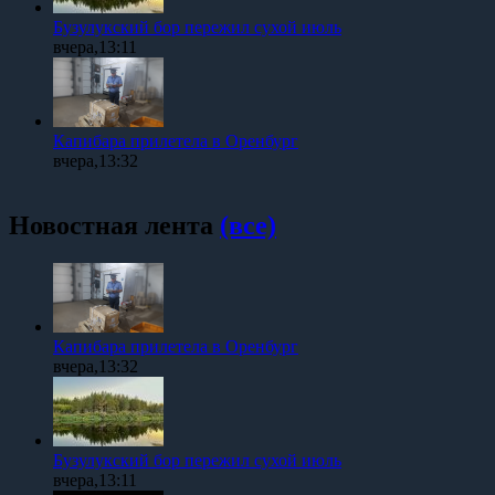
Бузулукский бор пережил сухой июль
вчера,13:11
Капибара прилетела в Оренбург
вчера,13:32
Новостная лента
(все)
Капибара прилетела в Оренбург
вчера,13:32
Бузулукский бор пережил сухой июль
вчера,13:11