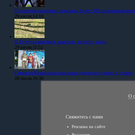
Подростки-зацеперы проехали более 300 километров на п
29 июля,14:10
В Бузулукском бору заметили хитрого зайца
29 июля,11:52
Семья из Кувандыка признана одной из лучших в стране
28 июля,16:30
О 
Свяжитесь с нами
Реклама на сайте
Редакция