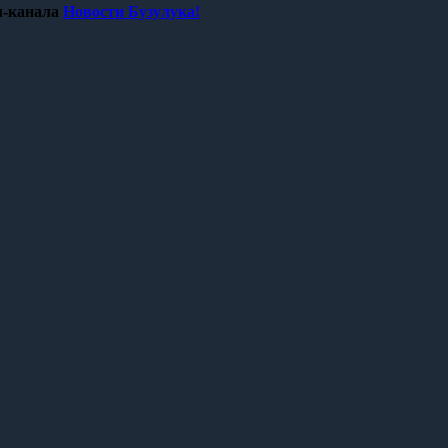
-канала
Новости Бузулука!