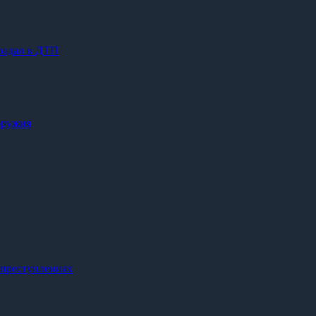
радал в ДТП
оружия
 преступлениях