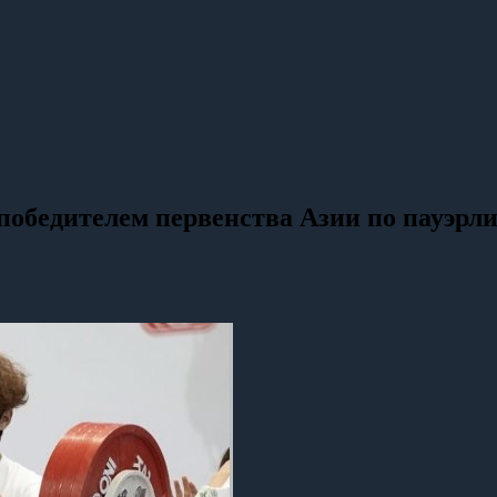
победителем первенства Азии по пауэрл