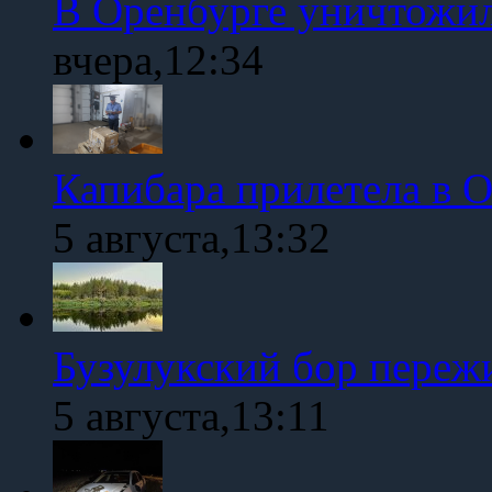
В Оренбурге уничтожи
вчера,12:34
Капибара прилетела в 
5 августа,13:32
Бузулукский бор переж
5 августа,13:11