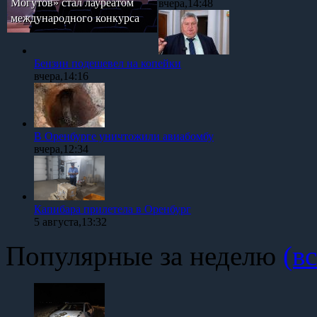
Могутов» стал лауреатом
вчера,14:48
международного конкурса
Бензин подешевел на копейки
вчера,14:16
В Оренбурге уничтожили авиабомбу
вчера,12:34
Капибара прилетела в Оренбург
5 августа,13:32
Популярные за неделю
(вс