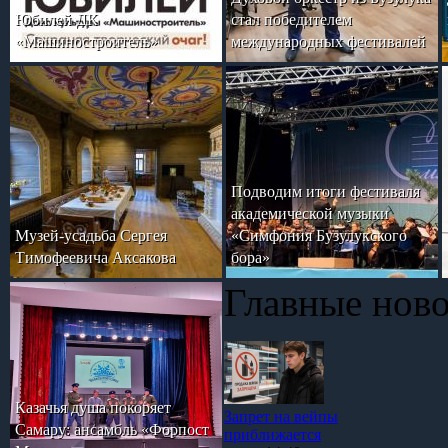
Юбилей ДК
стал победителем
«Машиностроитель»
международных фестивалей
Подводим итоги фестиваля
академической музыки
Музей-усадьба Сергея
«Симфония Бузулукского
Тимофеевича Аксакова
бора»
Главные нов
Казачья душа покоряет
Запрет на вейпы
Самару: ансамбль «Форпост
приближается