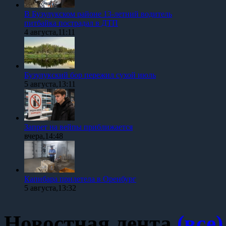
В Бузулукском районе 13-летний водитель
питбайка пострадал в ДТП
4 августа,11:11
Бузулукский бор пережил сухой июль
5 августа,13:11
Запрет на вейпы приближается
вчера,14:48
Капибара прилетела в Оренбург
5 августа,13:32
Новостная лента
(все)