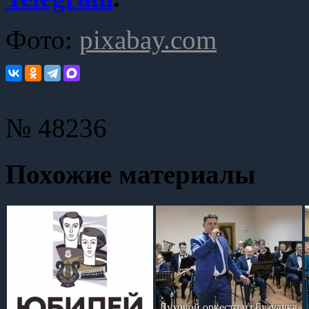
Фото:
pixabay.com
№ 48236
Похожие материалы
Духовой оркестр из Бузулука