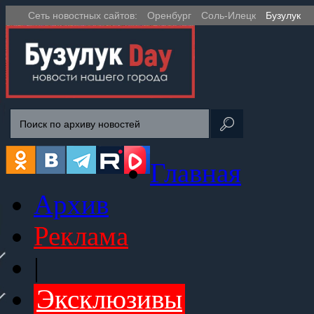
Сеть новостных сайтов:
Оренбург
Соль-Илецк
Бузулук
Главная
Архив
Реклама
|
Эксклюзивы