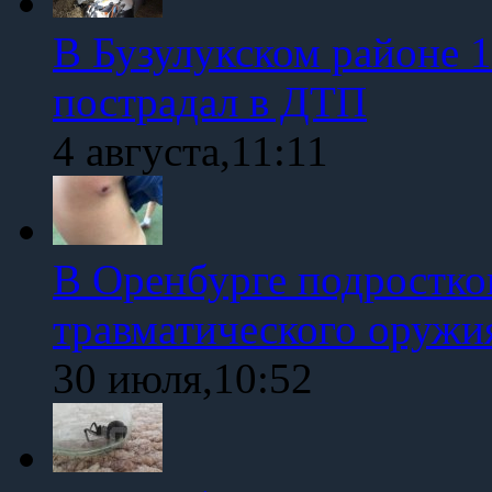
В Бузулукском районе 1
пострадал в ДТП
4 августа,11:11
В Оренбурге подростко
травматического оружи
30 июля,10:52