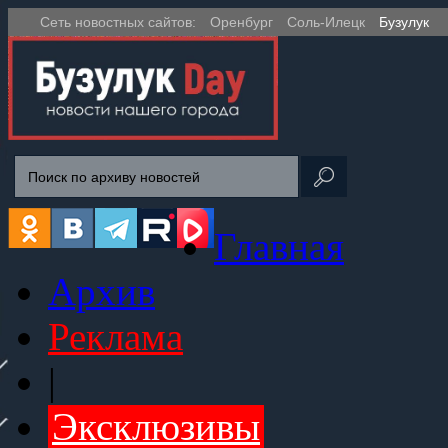
Сеть новостных сайтов:
Оренбург
Соль-Илецк
Бузулук
Главная
Архив
Реклама
|
Эксклюзивы