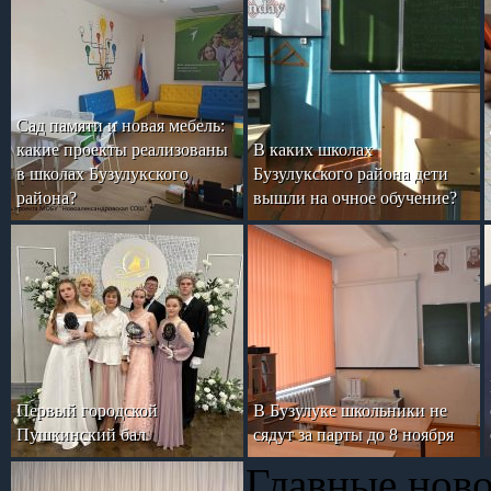
Сад памяти и новая мебель:
какие проекты реализованы
В каких школах
в школах Бузулукского
Бузулукского района дети
района?
вышли на очное обучение?
Первый городской
В Бузулуке школьники не
Пушкинский бал
сядут за парты до 8 ноября
Главные нов