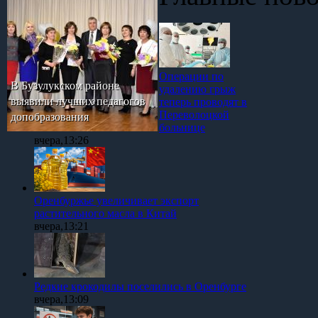
Операции по
В Бузулукском районе
удалению грыж
выявили лучших педагогов
теперь проводят в
Переволоцкой
допобразования
больнице
вчера,13:26
Оренбуржье увеличивает экспорт
растительного масла в Китай
вчера,13:21
Редкие крокодилы поселились в Оренбурге
вчера,13:09