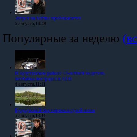
Запрет на вейпы приближается
6 августа,14:48
Популярные за неделю
(вс
В Бузулукском районе 13-летний водитель
питбайка пострадал в ДТП
4 августа,11:11
Бузулукский бор пережил сухой июль
5 августа,13:11