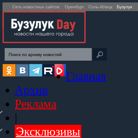
Сеть новостных сайтов:
Оренбург
Соль-Илецк
Бузулук
Главная
Архив
Реклама
|
Эксклюзивы