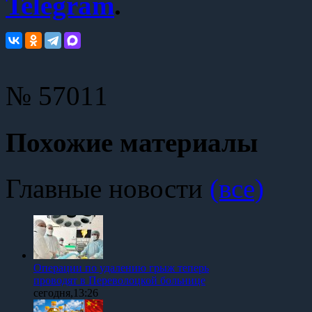
Telegram
.
№ 57011
Похожие материалы
Главные новости
(все)
Операции по удалению грыж теперь
проводят в Переволоцкой больнице
сегодня,13:26