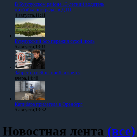
В Бузулукском районе 13-летний водитель
питбайка пострадал в ДТП
4 августа,11:11
Бузулукский бор пережил сухой июль
5 августа,13:11
Запрет на вейпы приближается
вчера,14:48
Капибара прилетела в Оренбург
5 августа,13:32
Новостная лента
(все)