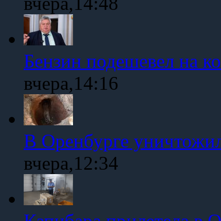
вчера,14:48
Бензин подешевел на к
вчера,14:16
В Оренбурге уничтожи
вчера,12:34
Капибара прилетела в 