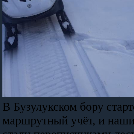
В Бузулукском бору стар
маршрутный учёт, и наши