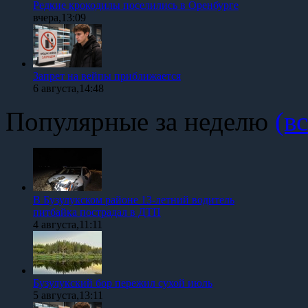
Редкие крокодилы поселились в Оренбурге
вчера,13:09
Запрет на вейпы приближается
6 августа,14:48
Популярные за неделю
(вс
В Бузулукском районе 13-летний водитель
питбайка пострадал в ДТП
4 августа,11:11
Бузулукский бор пережил сухой июль
5 августа,13:11