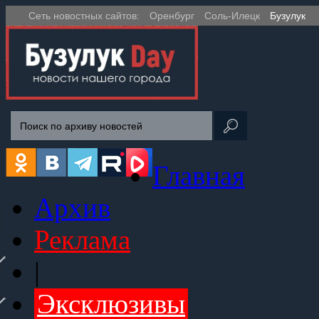
Сеть новостных сайтов:
Оренбург
Соль-Илецк
Бузулук
Главная
Архив
Реклама
|
Эксклюзивы