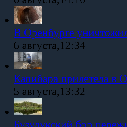
В Оренбурге уничтожи
6 августа,12:34
Капибара прилетела в 
5 августа,13:32
Бузулукский бор переж