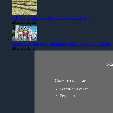
В Бузулукском бору заметили хитрого зайца
29 июля,11:52
Семья из Кувандыка признана одной из лучших в стране
28 июля,16:30
О 
Свяжитесь с нами
Реклама на сайте
Редакция