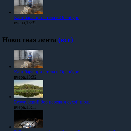
Капибара прилетела в Оренбург
вчера,13:32
Новостная лента
(все)
Капибара прилетела в Оренбург
вчера,13:32
Бузулукский бор пережил сухой июль
вчера,13:11