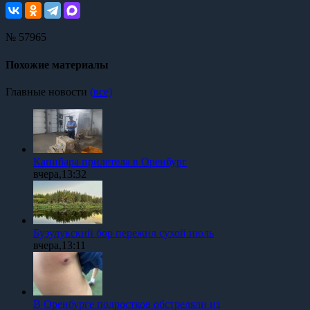
№ 57965
Похожие материалы
Главные новости
(все)
Капибара прилетела в Оренбург
вчера,13:32
Бузулукский бор пережил сухой июль
вчера,13:11
В Оренбурге подростков обстреляли из