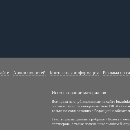
сайте
Архив новостей
Контактная информация
Реклама на с
Использование материалов
Все права на опубликованные на сайте buzuluk
соответствии с законодательством РФ. Любое 
только по согласованию с Редакцией с обязател
Тексты, размещенные в рубрике «Новости комп
партнеров»,а также помеченные значком ® опу