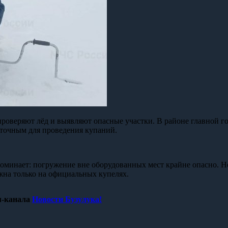
еряют лёд и выявляют опасные участки. В районе главной гор
таточным для проведения купаний.
оминает: погружение вне оборудованных мест крайне опасно. 
жна только на официальных купелях.
-канала
Новости Бузулука!