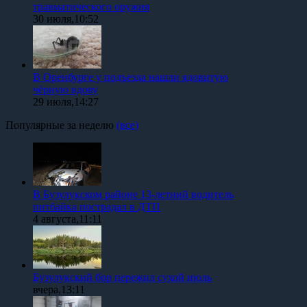
травматического оружия
30 июля,10:52
В Оренбурге у подъезда нашли ядовитую
чёрную вдову
29 июля,14:27
Популярные за неделю
(все)
В Бузулукском районе 13-летний водитель
питбайка пострадал в ДТП
4 августа,11:11
Бузулукский бор пережил сухой июль
вчера,13:11