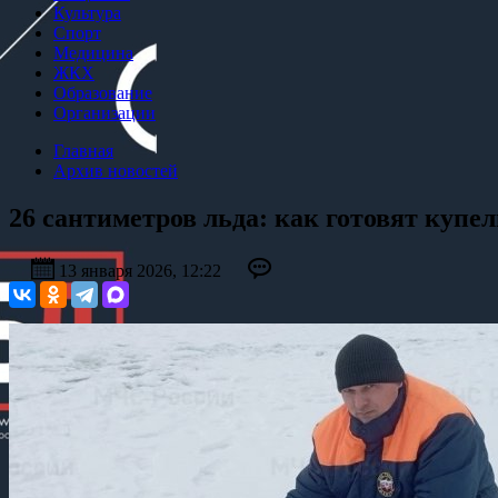
Культура
Спорт
Медицина
ЖКХ
Образование
Организации
Главная
Архив новостей
26 сантиметров льда: как готовят купе
13 января 2026, 12:22