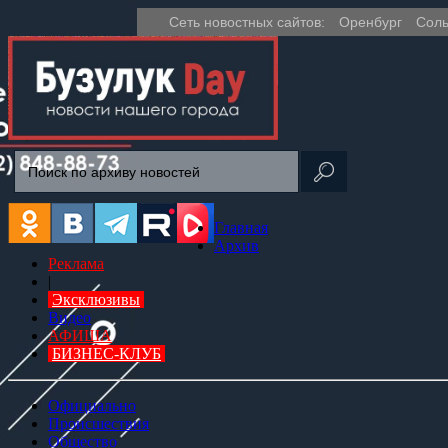
Сеть новостных сайтов:
Оренбург
Соль
Главная
Архив
Реклама
|
Эксклюзивы
Видео
АФИША
БИЗНЕС-КЛУБ
Официально
Происшествия
Общество