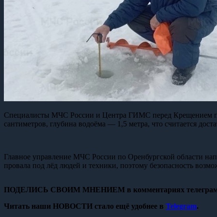
Специалисты МЧС России и Центра ГИМС перед Крещением пров
сантиметров, глубина водоёма — 1,5 метра, что считается дос
Главное управление МЧС России по Оренбургской области нап
провала под лёд людей и техники, поэтому безопасность возмо
ПОДЕЛИСЬ СВОИМ МНЕНИЕМ в комментариях телеграм
Читать наши НОВОСТИ стало ещё удобнее в
Telegram
.