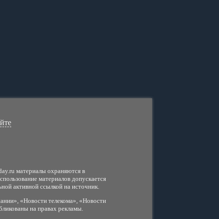
айте
day.ru материалы охраняются в
использование материалов допускается
ьной активной ссылкой на источник.
ании», «Новости телекома», «Новости
бликованы на правах рекламы.