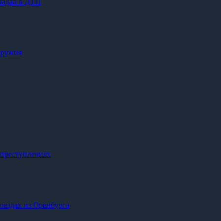
радал в ДТП
оружия
 преступлениях
оездах из Оренбурга