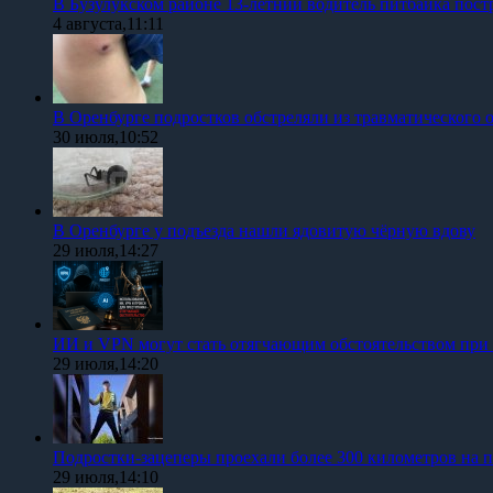
В Бузулукском районе 13-летний водитель питбайка пост
4 августа,11:11
В Оренбурге подростков обстреляли из травматического 
30 июля,10:52
В Оренбурге у подъезда нашли ядовитую чёрную вдову
29 июля,14:27
ИИ и VPN могут стать отягчающим обстоятельством при
29 июля,14:20
Подростки-зацеперы проехали более 300 километров на п
29 июля,14:10