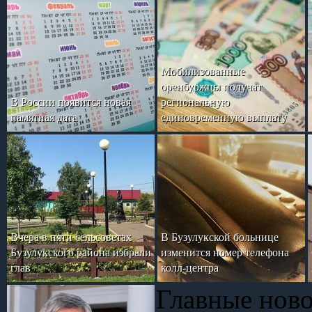
Мобилизованные
оренбуржцы получат
В России появится новая
региональную
памятная дата
единовременную выплату
Вчера в пяти сельсоветах
В Бузулукской больнице
Бузулукского района избрали
изменится номер телефона
глав
колл-центра
Главные нов