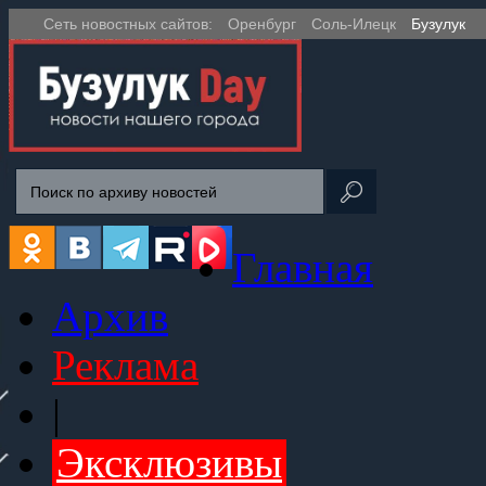
Сеть новостных сайтов:
Оренбург
Соль-Илецк
Бузулук
Главная
Архив
Реклама
|
Эксклюзивы