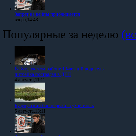
Запрет на вейпы приближается
вчера,14:48
Популярные за неделю
(вс
В Бузулукском районе 13-летний водитель
питбайка пострадал в ДТП
4 августа,11:11
Бузулукский бор пережил сухой июль
5 августа,13:11