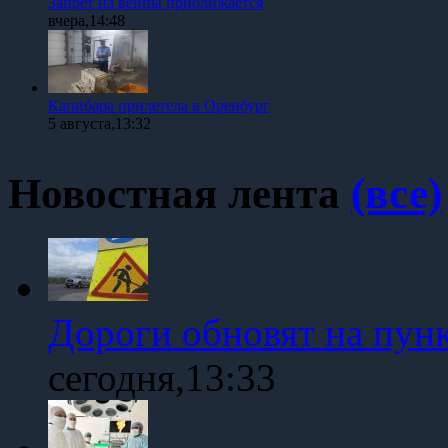
Запрет на вейпы приближается
вчера,14:48
Капибара прилетела в Оренбург
5 августа,13:32
Новостная лента
(все)
Дороги обновят на пун
сегодня,13:33