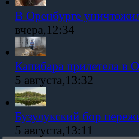
В Оренбурге уничтожи
вчера,12:34
Капибара прилетела в 
5 августа,13:32
Бузулукский бор переж
5 августа,13:11