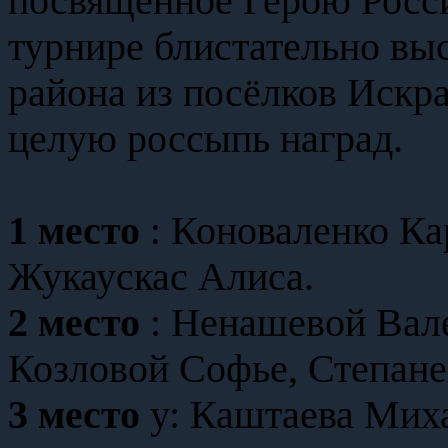
посвящённое Герою Росс
турнире блистательно вы
района из посёлков Искра
целую россыпь наград.
1 место
: Коноваленко Ка
Жукаускас Алиса.
2 место
: Ненашевой Вал
Козловой Софье, Степане
3 место
у: Каштаева Мих