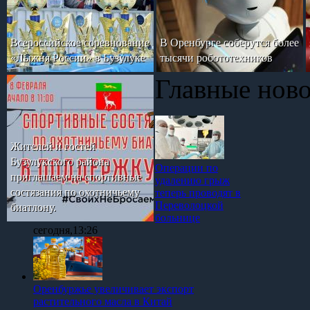
Всероссийское соревнование
В Оренбурге соберутся более
«Лыжня России» в Бузулуке
тысячи робототехников
Главные нов
Жителей и гостей
Бузулукского района
Операции по
приглашаем на спортивные
удалению грыж
состязания по охотничьему
теперь проводят в
Переволоцкой
биатлону.
больнице
сегодня,13:26
Оренбуржье увеличивает экспорт
растительного масла в Китай