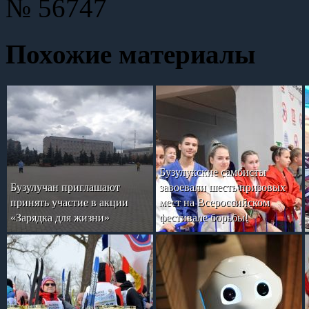
№ 56747
Похожие материалы
Бузулукские самбисты
Бузулучан приглашают
завоевали шесть призовых
принять участие в акции
мест на Всероссийском
«Зарядка для жизни»
фестивале борьбы!