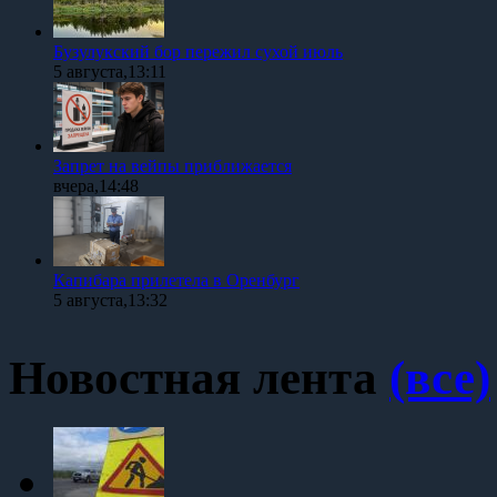
Бузулукский бор пережил сухой июль
5 августа,13:11
Запрет на вейпы приближается
вчера,14:48
Капибара прилетела в Оренбург
5 августа,13:32
Новостная лента
(все)