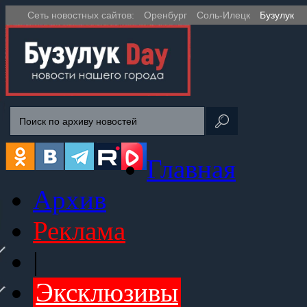
Сеть новостных сайтов:
Оренбург
Соль-Илецк
Бузулук
Главная
Архив
Реклама
|
Эксклюзивы