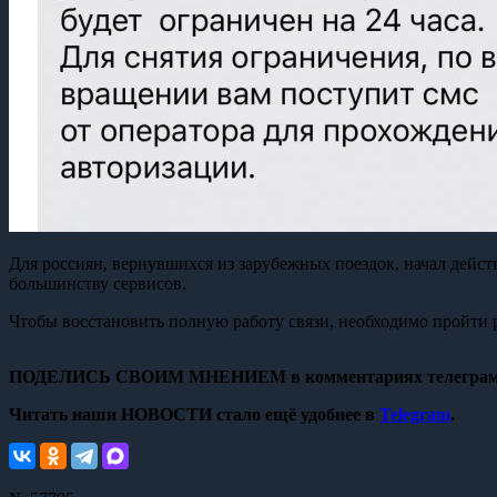
Для россиян, вернувшихся из зарубежных поездок, начал дейст
большинству сервисов.
Чтобы восстановить полную работу связи, необходимо пройти р
ПОДЕЛИСЬ СВОИМ МНЕНИЕМ в комментариях телеграм
Читать наши НОВОСТИ стало ещё удобнее в
Telegram
.