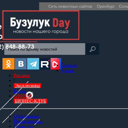
Сеть новостных сайтов:
Оренбург
Соль
Главная
Архив
Реклама
|
Эксклюзивы
Видео
АФИША
БИЗНЕС-КЛУБ
Официально
Происшествия
Общество