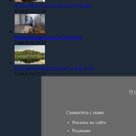
В Оренбурге уничтожили авиабомбу
6 августа,12:34
Капибара прилетела в Оренбург
5 августа,13:32
Бузулукский бор пережил сухой июль
5 августа,13:11
О 
Свяжитесь с нами
Реклама на сайте
Редакция