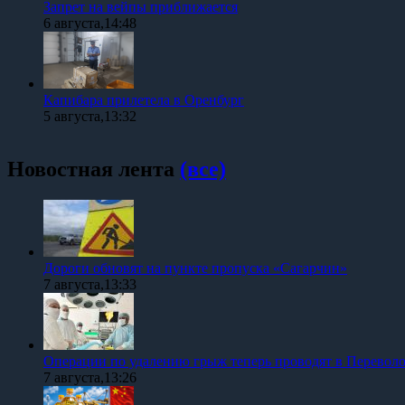
Запрет на вейпы приближается
6 августа,14:48
Капибара прилетела в Оренбург
5 августа,13:32
Новостная лента
(все)
Дороги обновят на пункте пропуска «Сагарчин»
7 августа,13:33
Операции по удалению грыж теперь проводят в Перевол
7 августа,13:26