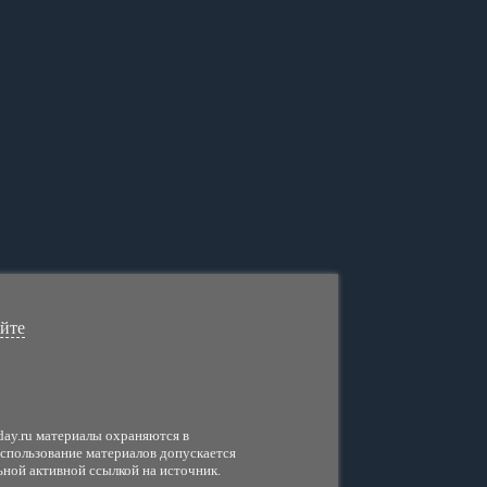
айте
day.ru материалы охраняются в
использование материалов допускается
ьной активной ссылкой на источник.