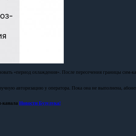
вовать «период охлаждения». После пересечения границы сим-ка
учную авторизацию у оператора. Пока она не выполнена, абонен
-канала
Новости Бузулука!