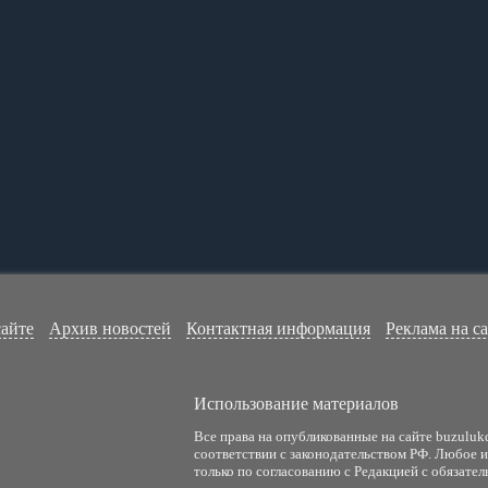
сайте
Архив новостей
Контактная информация
Реклама на с
Использование материалов
Все права на опубликованные на сайте buzuluk
соответствии с законодательством РФ. Любое 
только по согласованию с Редакцией с обязател