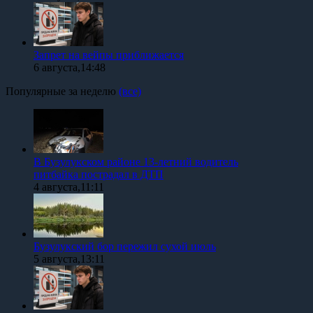
Запрет на вейпы приближается
6 августа,14:48
Популярные за неделю
(все)
В Бузулукском районе 13-летний водитель
питбайка пострадал в ДТП
4 августа,11:11
Бузулукский бор пережил сухой июль
5 августа,13:11