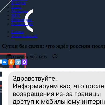
Культура
Спорт
Медицина
ЖКХ
Образование
Организации
Главная
Архив новостей
Сутки без связи: что ждёт россиян пос
11 ноября 2025, 14:35