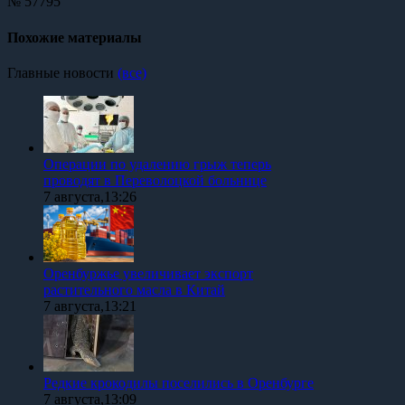
№ 57795
Похожие материалы
Главные новости
(все)
Операции по удалению грыж теперь
проводят в Переволоцкой больнице
7 августа,13:26
Оренбуржье увеличивает экспорт
растительного масла в Китай
7 августа,13:21
Редкие крокодилы поселились в Оренбурге
7 августа,13:09