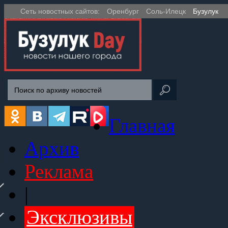
Сеть новостных сайтов:
Оренбург
Соль-Илецк
Бузулук
Главная
Архив
Реклама
|
Эксклюзивы