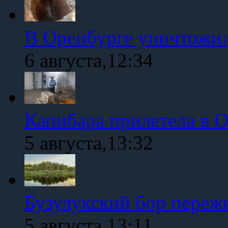
В Оренбурге уничтожи
6 августа,12:34
Капибара прилетела в 
5 августа,13:32
Бузулукский бор переж
5 августа,13:11