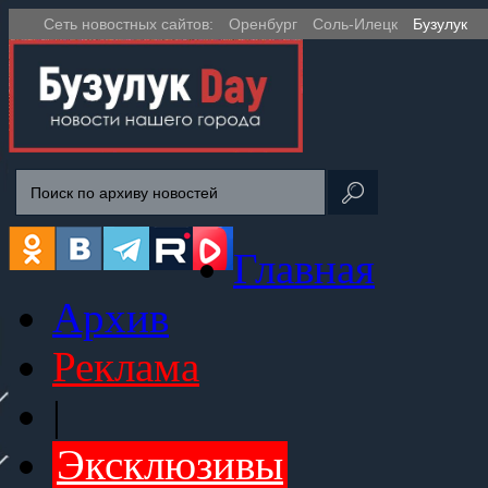
Сеть новостных сайтов:
Оренбург
Соль-Илецк
Бузулук
Главная
Архив
Реклама
|
Эксклюзивы