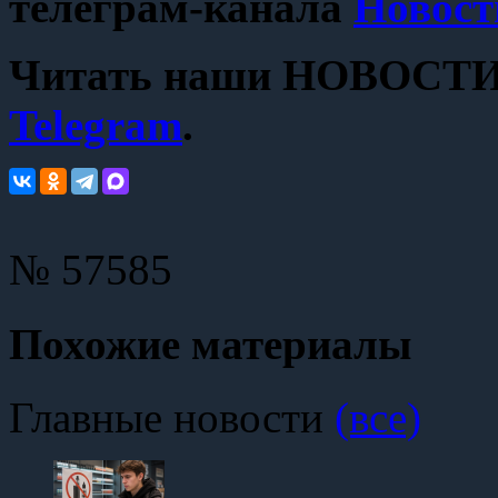
телеграм-канала
Новост
Читать наши НОВОСТИ с
Telegram
.
№ 57585
Похожие материалы
Главные новости
(все)