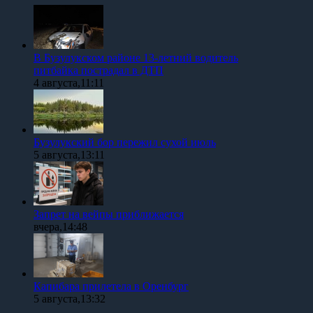
В Бузулукском районе 13-летний водитель
питбайка пострадал в ДТП
4 августа,11:11
Бузулукский бор пережил сухой июль
5 августа,13:11
Запрет на вейпы приближается
вчера,14:48
Капибара прилетела в Оренбург
5 августа,13:32