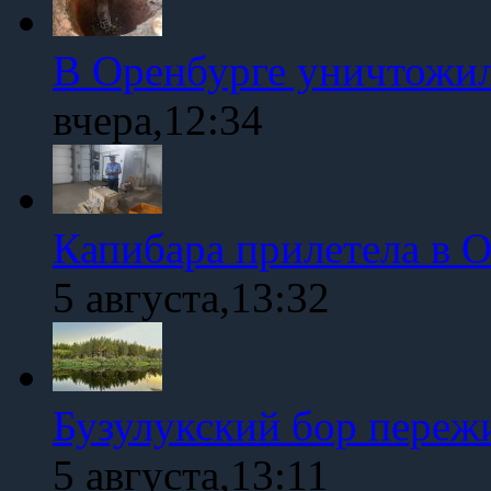
В Оренбурге уничтожи
вчера,12:34
Капибара прилетела в 
5 августа,13:32
Бузулукский бор переж
5 августа,13:11