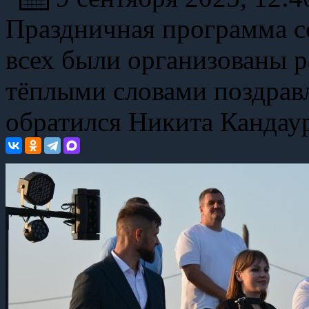
Праздничная программа со
всех были организованы р
тёплыми словами поздрав
обратился Никита Кандау