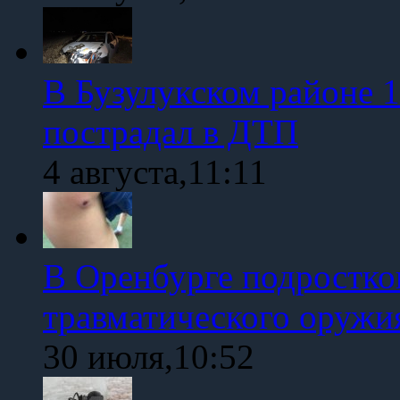
В Бузулукском районе 1
пострадал в ДТП
4 августа,11:11
В Оренбурге подростко
травматического оружи
30 июля,10:52