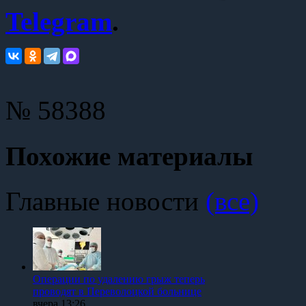
Telegram
.
№ 58388
Похожие материалы
Главные новости
(все)
Операции по удалению грыж теперь
проводят в Переволоцкой больнице
вчера,13:26