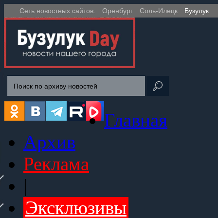
Сеть новостных сайтов:
Оренбург
Соль-Илецк
Бузулук
Главная
Архив
Реклама
|
Эксклюзивы