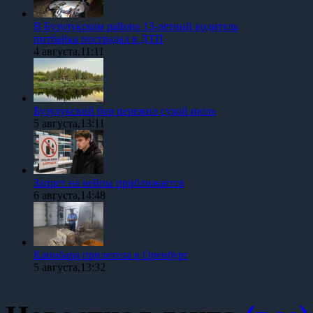
В Бузулукском районе 13-летний водитель
питбайка пострадал в ДТП
4 августа,11:11
Бузулукский бор пережил сухой июль
5 августа,13:11
Запрет на вейпы приближается
6 августа,14:48
Капибара прилетела в Оренбург
5 августа,13:32