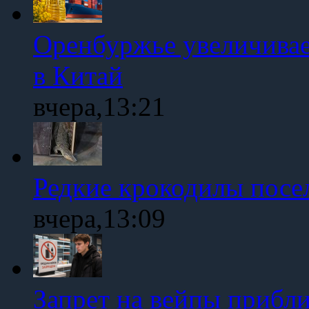
Оренбуржье увеличивае
в Китай
вчера,13:21
Редкие крокодилы посе
вчера,13:09
Запрет на вейпы прибл