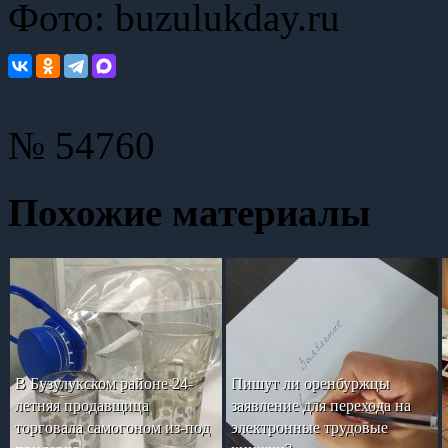
Фото: buzulukday.ru
№ 54760
Похожие материалы
В Бузулукском районе 24-
Пишут ли оренбуржцы
летняя продавщица
заявление для перехода на
торговала самогоном из-под
электронные трудовые