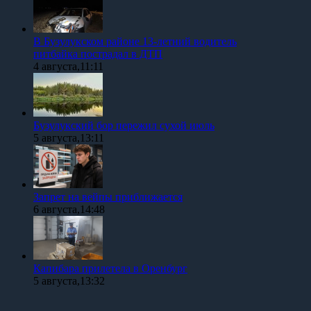
В Бузулукском районе 13-летний водитель
питбайка пострадал в ДТП
4 августа,11:11
Бузулукский бор пережил сухой июль
5 августа,13:11
Запрет на вейпы приближается
6 августа,14:48
Капибара прилетела в Оренбург
5 августа,13:32