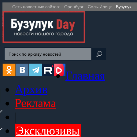
Сеть новостных сайтов:
Оренбург
Соль-Илецк
Бузулук
Главная
Архив
Реклама
|
Эксклюзивы