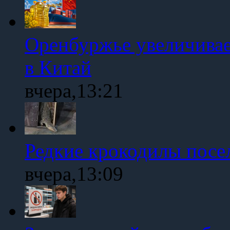
Оренбуржье увеличивае
в Китай
вчера,13:21
Редкие крокодилы посе
вчера,13:09