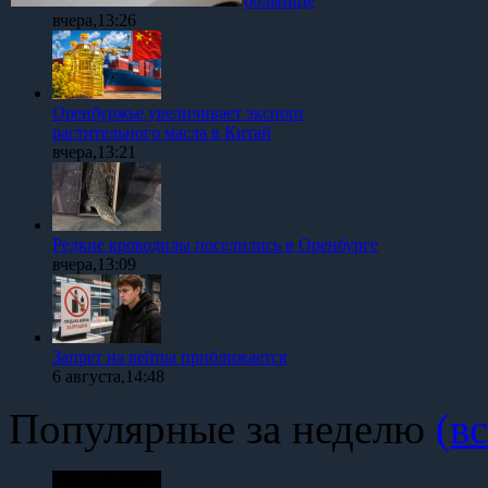
больнице
вчера,13:26
Оренбуржье увеличивает экспорт
растительного масла в Китай
вчера,13:21
Редкие крокодилы поселились в Оренбурге
вчера,13:09
Запрет на вейпы приближается
6 августа,14:48
Популярные за неделю
(вс