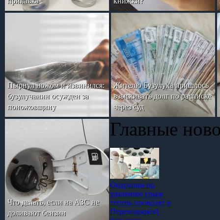
прилавка
книжки?
Пырнул ножом и извинился:
Жителю Бузулука пришлось
бузулучанин осужден за
взыскивать долг по расписке
поножовщину
через суд
Главные нов
Операции по
удалению грыж
Что делать, если на АЗС не
теперь проводят в
Переволоцкой
доливают бензин