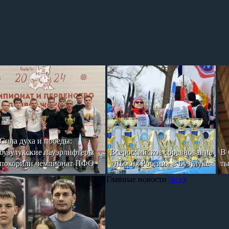
Сила духа и победы:
бузулукские пауэрлифтеры
Всероссийское соревнование
В 
покорили чемпионат ПФО
«Лыжня России» в Бузулуке
ты
Главные новости
(все)