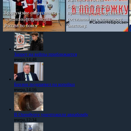
Бузулукского района
Бузулукские спортсменки -
приглашаем на спортивные
чемпионки первенства
состязания по охотничьему
России по боксу
биатлону.
Запрет на вейпы приближается
вчера,14:48
Бензин подешевел на копейки
вчера,14:16
В Оренбурге уничтожили авиабомбу
вчера,12:34