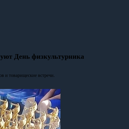
днуют День физкультурника
ов и товарищеские встречи.