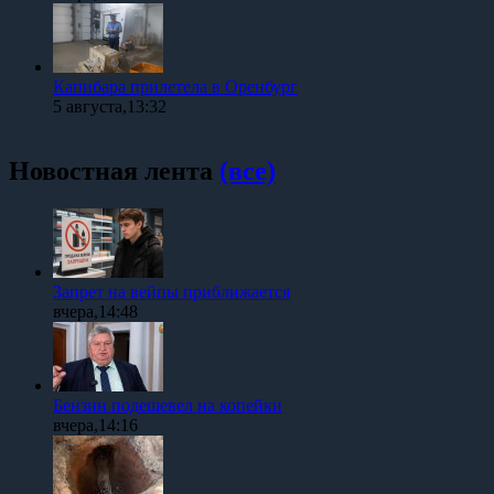
Капибара прилетела в Оренбург
5 августа,13:32
Новостная лента
(все)
Запрет на вейпы приближается
вчера,14:48
Бензин подешевел на копейки
вчера,14:16