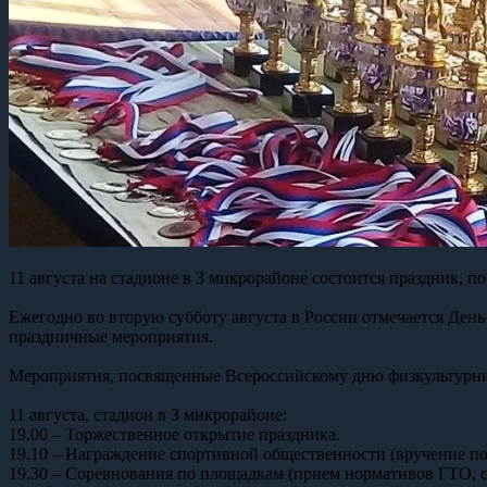
11 августа на стадионе в 3 микрорайоне состоится праздник,
Ежегодно во вторую субботу августа в России отмечается День 
праздничные мероприятия.
Мероприятия, посвященные Всероссийскому дню физкультурни
11 августа, стадион в 3 микрорайоне:
19.00 – Торжественное открытие праздника.
19.10 – Награждение спортивной общественности (вручение по
19.30 – Соревнования по площадкам (прием нормативов ГТО, с