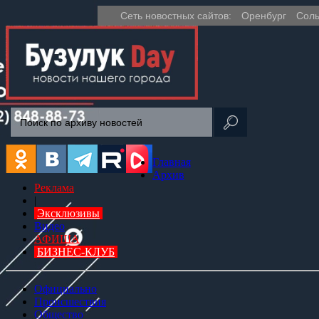
Сеть новостных сайтов:
Оренбург
Соль
Главная
Архив
Реклама
|
Эксклюзивы
Видео
АФИША
БИЗНЕС-КЛУБ
Официально
Происшествия
Общество