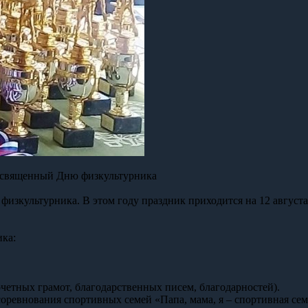
 посвященный Дню физкультурника
физкультурника. В этом году праздник приходится на 12 августа
ка:
четных грамот, благодарственных писем, благодарностей).
оревнования спортивных семей «Папа, мама, я – спортивная сем