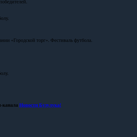
победителей.
олу.
ании «Городской торг». Фестиваль футбола.
олу.
.
-канала
Новости Бузулука!