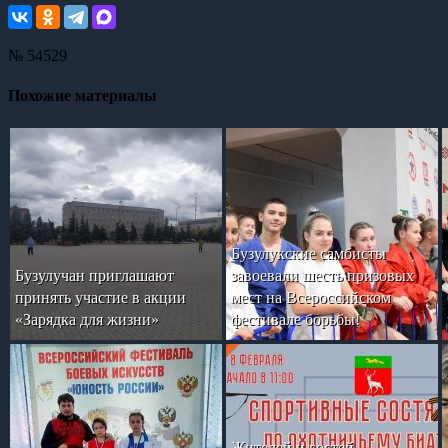
№ 54529
Похожие материалы
Бузулукские самбисты
Бузулучан приглашают
завоевали шесть призовых
принять участие в акции
мест на Всероссийском
«Зарядка для жизни»
фестивале борьбы!
Жителей и гостей