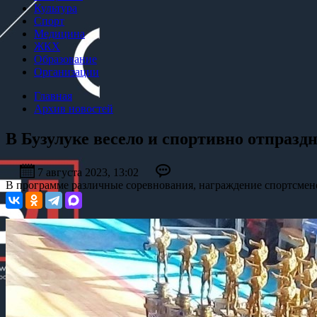
Культура
Спорт
Медицина
ЖКХ
Образование
Организации
Главная
Архив новостей
В Бузулуке весело и спортивно отпраз
7 августа 2023, 13:02
В программе различные соревнования, награждение спортсмен