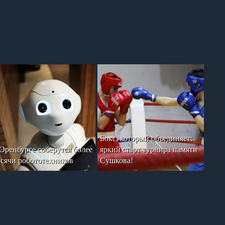
Бокс, который объединяет:
Оренбурге соберутся более
яркий старт турнира памяти
сячи робототехников
Сушкова!