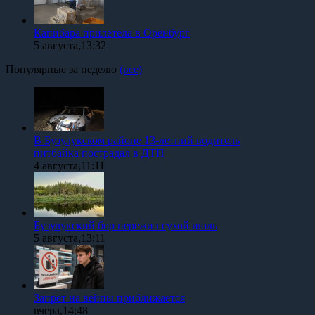
Капибара прилетела в Оренбург
5 августа,13:32
Популярные за неделю
(все)
В Бузулукском районе 13-летний водитель
питбайка пострадал в ДТП
4 августа,11:11
Бузулукский бор пережил сухой июль
5 августа,13:11
Запрет на вейпы приближается
вчера,14:48